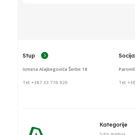
Stup
Socija
Ismeta Alajbegovića Šerbe 18
Paroml
Tel: +387 33 776 920
Tel: +3
Kategorije
Suha gradnja