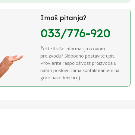
Imaš pitanja?
033/776-920
Želite li više informacija o ovom
proizvodu? Slobodno postavite upit.
Provjerite raspoloživost proizvoda u
našim poslovnicama kontaktiranjem na
gore navedeni broj.