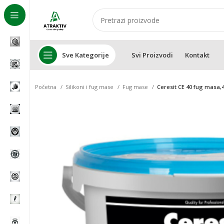
Sve Kategorije
Svi Proizvodi
Kontakt
Početna
Silikoni i fug mase
Fug mase
Ceresit CE 40 fug masa,