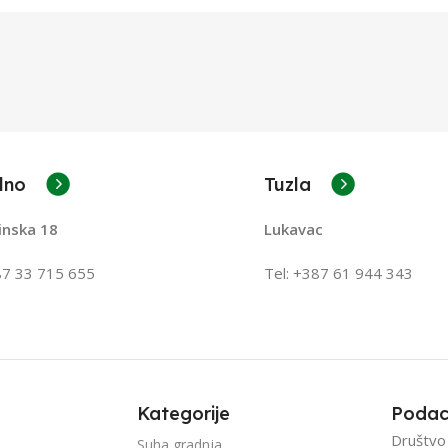
lno
Tuzla
inska 18
Lukavac
87 33 715 655
Tel: +387
61 944 343
Kategorije
Podac
Društvo
Suha gradnja