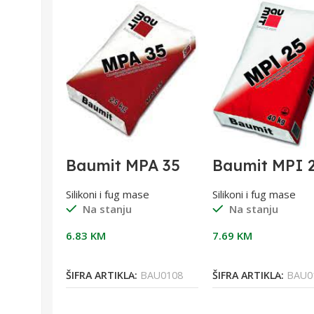
1 FC
Baumit MPA 35
Baumit MPI 
grubi cementni
1/25 Gipsani
malter reibputz
malter(Ratio
e
Silikoni i fug mase
Silikoni i fug mase
25/1
Na stanju
Na stanju
6.83
KM
7.69
KM
orpu
Dodaj U Korpu
Dodaj U Korpu
IK0074
ŠIFRA ARTIKLA:
BAU0108
ŠIFRA ARTIKLA:
BAU0