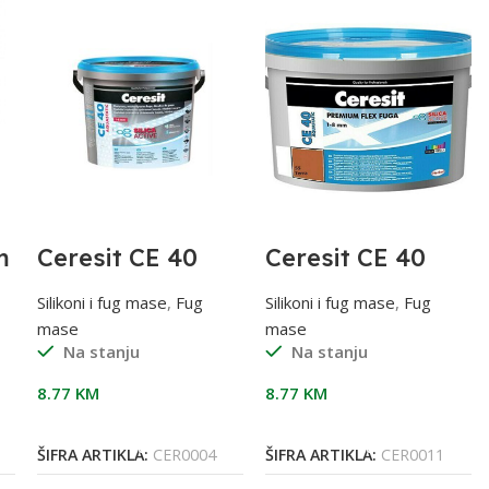
m
Ceresit CE 40
Ceresit CE 40
fug masa,10
fug masa,55
Manhattan, 2/1
Terra ,2/1
Silikoni i fug mase
,
Fug
Silikoni i fug mase
,
Fug
mase
mase
Na stanju
Na stanju
8.77
KM
8.77
KM
Dodaj U Korpu
Dodaj U Korpu
ŠIFRA ARTIKLA:
CER0004
ŠIFRA ARTIKLA:
CER0011