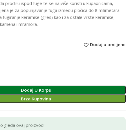
da prodiru ispod fuge te se najviše koristi u kupaonicama,
enjena je za popunjavanje fuga između pločica do 8 milimetara
a fugiranje keramike (gres) kao i za ostale vrste keramike,
g kamena i mramora.
Dodaj u omiljene
Dodaj U Korpu
Brza Kupovina
no gleda ovaj proizvod!