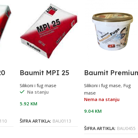
20
Baumit MPI 25
Baumit Premiu
1/25 Cementno-
Fuge 2kg
 20)
krečni malter
Silikoni i fug mase
Silikoni i fug mase
,
Fug
Na stanju
mase
Nema na stanju
5.92
KM
9.04
KM
Dodaj U Korpu
Pročitaj Više
110
ŠIFRA ARTIKLA:
BAU0113
ŠIFRA ARTIKLA:
BAU0455