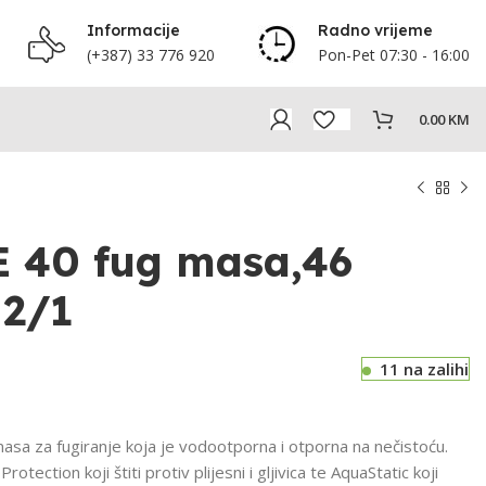
Informacije
Radno vrijeme
(+387) 33 776 920
Pon-Pet 07:30 - 16:00
0.00
KM
E 40 fug masa,46
 2/1
11 na zalihi
asa za fugiranje koja je vodootporna i otporna na nečistoću.
otection koji štiti protiv plijesni i gljivica te AquaStatic koji