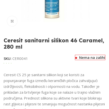
Klikni za uvećavanje
Ceresit sanitarni silikon 46 Caramel,
280 ml
Nema na zalihi
SKU:
CER0041
Ceresit CS 25 je sanitarni silikon koji se koristi za
popunjavanje fuga između keramičkih pločica zahvaljujući
izdržljivosti, fleksibilnosti i otpornosti na vodu. Također je
prikladan za brtvljenje fuga koje se nalaze u trajno vlažnim
područjima. Prednost silikona su aktivne tvari koje blokiraju
rast gljivica i plijesni te smanjuju mogućnost nastanka plijesni