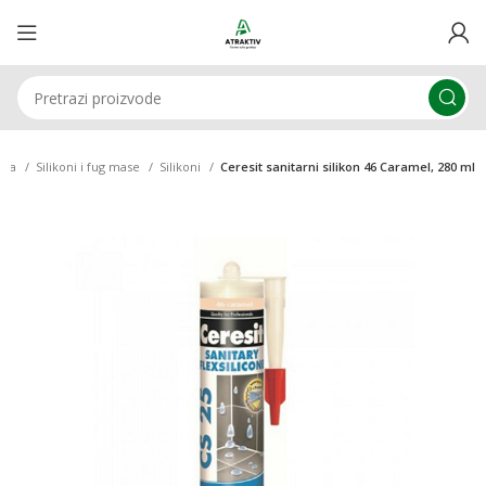
tna
Silikoni i fug mase
Silikoni
Ceresit sanitarni silikon 46 Caramel, 280 ml