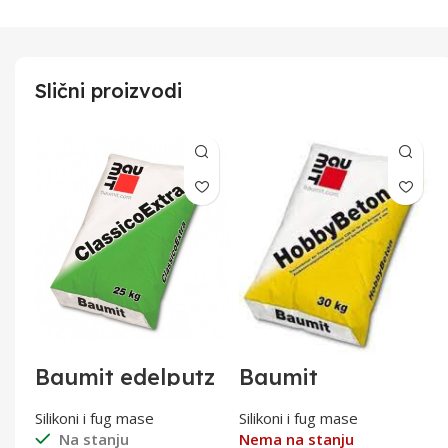
Slični proizvodi
Baumit edelputz
Baumit
0
WPBA extra
HobbyBeton
1,5mm bijeli
1/30
Silikoni i fug mase
Silikoni i fug mase
Na stanju
Nema na stanju