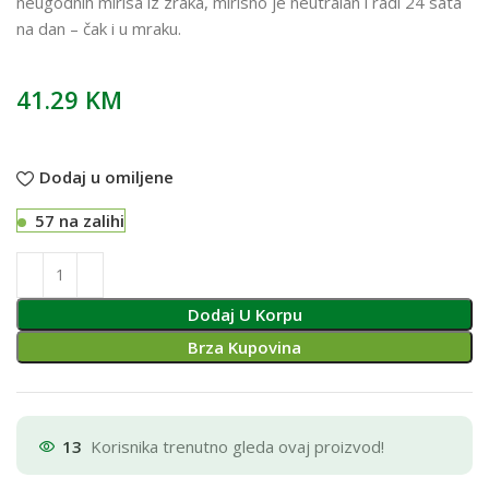
neugodnih mirisa iz zraka, mirisno je neutralan i radi 24 sata
na dan – čak i u mraku.
41.29
KM
Dodaj u omiljene
57 na zalihi
Dodaj U Korpu
Brza Kupovina
13
Korisnika trenutno gleda ovaj proizvod!