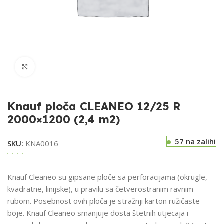
Klikni za uvećavanje
Knauf ploča CLEANEO 12/25 R
2000×1200 (2,4 m2)
57 na zalihi
SKU:
KNA0016
Knauf Cleaneo su gipsane ploče sa perforacijama (okrugle,
kvadratne, linijske), u pravilu sa četverostranim ravnim
rubom. Posebnost ovih ploča je stražnji karton ružičaste
boje. Knauf Cleaneo smanjuje dosta štetnih utjecaja i