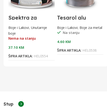
Spektra za
Tesarol alu
kuhinje i
bronza 400°C
kupaonice 5lit
0,20L
tal
Boje i Lakovi
,
Unutarnje
Boje i Lakovi
,
Boje za metal
Na stanju
boje
Nema na stanju
4.60
KM
37.10
KM
ŠIFRA ARTIKLA:
HEL0538
ŠIFRA ARTIKLA:
HEL0554
Stup