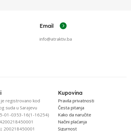
Email
info@atraktiv.ba
i
Kupovina
 je registrovano kod
Pravila privatnosti
og suda u Sarajevu
Česta pitanja
5-01-0353-16(1-16254)
Kako da naručite
: 4200218450001
Načini plaćanja
j: 200218450001
Sigurnost