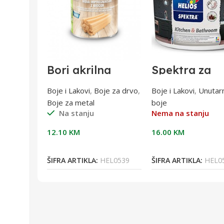
Bori akrilna
Spektra za
 1 l
impregnacija W
kuhinje i
0,75l
kupaonice 2li
Boje i Lakovi
,
Boje za drvo
,
Boje i Lakovi
,
Unutar
Boje za metal
boje
Na stanju
Nema na stanju
12.10
KM
16.00
KM
orpu
Dodaj U Korpu
Pročitaj Više
EL0400
ŠIFRA ARTIKLA:
HEL0539
ŠIFRA ARTIKLA:
HEL0