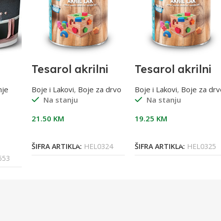
Tesarol akrilni
Tesarol akrilni
lak bb saten
lak bb sjajni
t
0,75l
0,75l
nje
Boje i Lakovi
,
Boje za drvo
Boje i Lakovi
,
Boje za drv
Na stanju
Na stanju
21.50
KM
19.25
KM
Dodaj U Korpu
Dodaj U Korpu
ŠIFRA ARTIKLA:
HEL0324
ŠIFRA ARTIKLA:
HEL0325
553