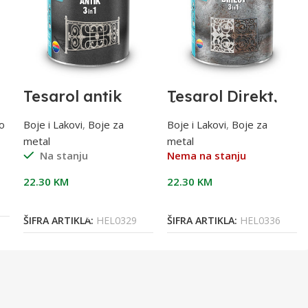
Tesarol antik
Tesarol Direkt,
srebrni 0,7l 3U1
Čokoladno-
smeđi,RAL 8017
o
Boje i Lakovi
,
Boje za
Boje i Lakovi
,
Boje za
0,75 l, za metal
metal
metal
Na stanju
Nema na stanju
22.30
KM
22.30
KM
Dodaj U Korpu
Pročitaj Više
ŠIFRA ARTIKLA:
HEL0329
ŠIFRA ARTIKLA:
HEL0336