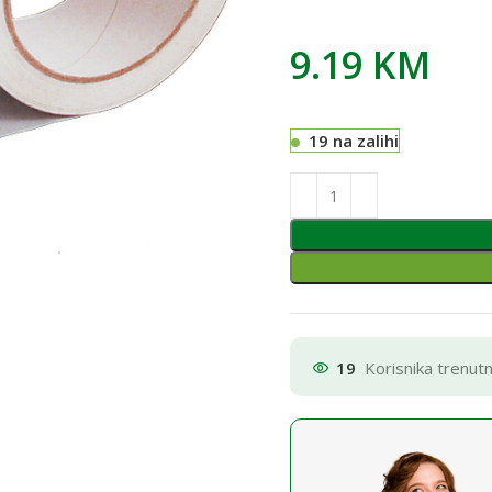
9.19
KM
19 na zalihi
19
Korisnika trenut