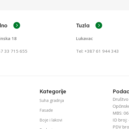
lno
Tuzla
inska 18
Lukavac
87 33 715 655
Tel: +387
61 944 343
Kategorije
Podac
Društvo
Suha gradnja
Općinsk
Fasade
MBS: 06
ID broj
Boje i lakovi
PDV bro