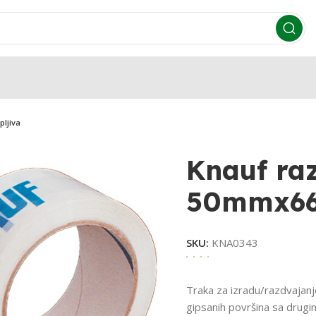
ljiva
Knauf raz
50mmx66m
SKU:
KNA0343
Traka za izradu/razdvajanj
gipsanih površina sa drugi