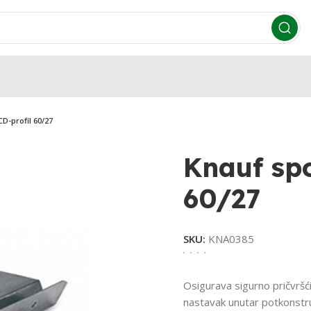
CD-profil 60/27
Knauf spo
60/27
SKU:
KNA0385
Osigurava sigurno pričvršći
nastavak unutar potkonstru