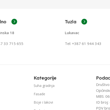
lno
Tuzla
inska 18
Lukavac
87 33 715 655
Tel: +387
61 944 343
Kategorije
Podac
Društvo
Suha gradnja
Općinsk
Fasade
MBS: 06
ID broj
Boje i lakovi
PDV bro