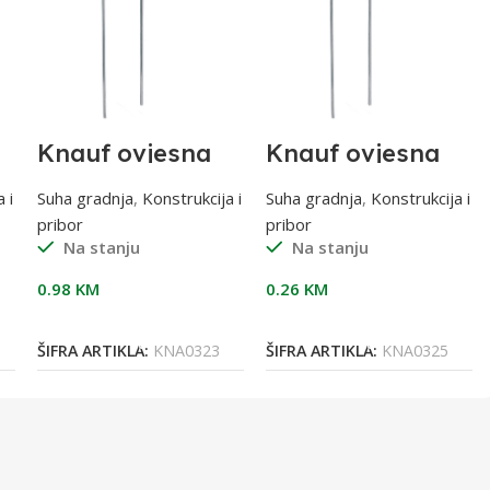
Knauf ovjesna
Knauf ovjesna
žica 150 cm
žica 37,5 cm
 i
Suha gradnja
,
Konstrukcija i
Suha gradnja
,
Konstrukcija i
pribor
pribor
Na stanju
Na stanju
0.98
KM
0.26
KM
Dodaj U Korpu
Dodaj U Korpu
ŠIFRA ARTIKLA:
KNA0323
ŠIFRA ARTIKLA:
KNA0325