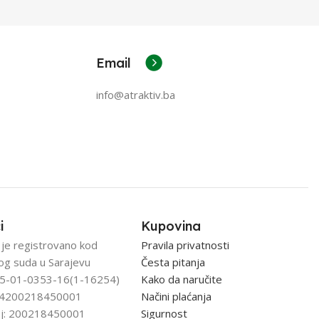
Email
info@atraktiv.ba
i
Kupovina
 je registrovano kod
Pravila privatnosti
og suda u Sarajevu
Česta pitanja
5-01-0353-16(1-16254)
Kako da naručite
: 4200218450001
Načini plaćanja
j: 200218450001
Sigurnost