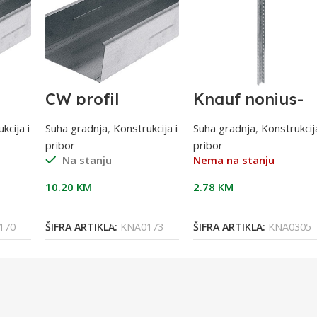
CW profil
Knauf nonius-
mm
75/4000
ovjes-gornji dio
100 cm
kcija i
Suha gradnja
,
Konstrukcija i
Suha gradnja
,
Konstrukcija
pribor
pribor
Na stanju
Nema na stanju
10.20
KM
2.78
KM
Dodaj U Korpu
Pročitaj Više
170
ŠIFRA ARTIKLA:
KNA0173
ŠIFRA ARTIKLA:
KNA0305