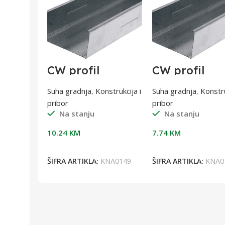
i 35
CW profil
CW profil
o,
100/3500 0,6
50/3500,6 
mm
nstrukcija i
Suha gradnja
,
Konstrukcija i
Suha gradnja
,
Konstru
pribor
pribor
Na stanju
Na stanju
10.24
KM
7.74
KM
orpu
Dodaj U Korpu
Dodaj U Korpu
WUR0307
ŠIFRA ARTIKLA:
KNA0149
ŠIFRA ARTIKLA:
KNA0