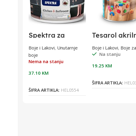
Spektra za
Tesarol akril
na
kuhinje i
lak bb sjajni
oja za
kupaonice 5lit
0,75l
je za drvo
,
Boje i Lakovi
,
Unutarnje
Boje i Lakovi
,
Boje z
Na stanju
boje
a 0,75l
u
Nema na stanju
19.25
KM
37.10
KM
Dodaj U Korpu
Više
Pročitaj Više
ŠIFRA ARTIKLA:
HEL0
EL0402
ŠIFRA ARTIKLA:
HEL0554