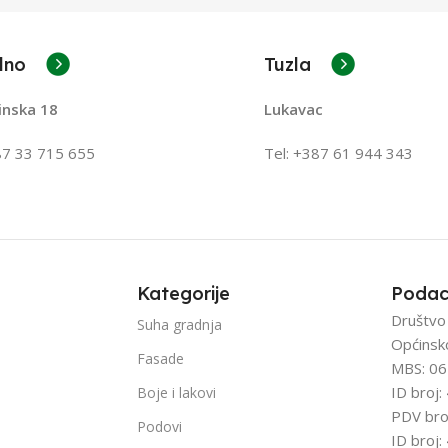
lno
Tuzla
inska 18
Lukavac
87 33 715 655
Tel: +387
61 944 343
Kategorije
Podac
Društvo
Suha gradnja
Općinsk
Fasade
MBS: 06
ID broj
Boje i lakovi
PDV bro
Podovi
ID broj