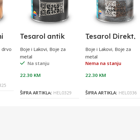
ni
Tesarol antik
Tesarol Direkt,
srebrni 0,7l 3U1
Čokoladno-
smeđi,RAL 8017
a drvo
Boje i Lakovi
,
Boje za
Boje i Lakovi
,
Boje za
0,75 l, za metal
metal
metal
Na stanju
Nema na stanju
22.30
KM
22.30
KM
Dodaj U Korpu
Pročitaj Više
325
ŠIFRA ARTIKLA:
HEL0329
ŠIFRA ARTIKLA:
HEL0336