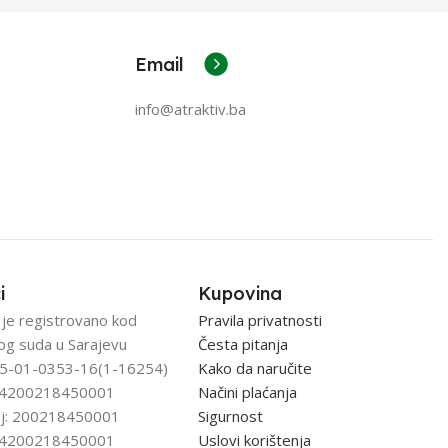
Email
info@atraktiv.ba
i
Kupovina
 je registrovano kod
Pravila privatnosti
og suda u Sarajevu
Česta pitanja
5-01-0353-16(1-16254)
Kako da naručite
: 4200218450001
Načini plaćanja
j: 200218450001
Sigurnost
: 4200218450001
Uslovi korištenja