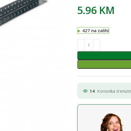
5.96
KM
427 na zalihi
14
Korisnika trenut