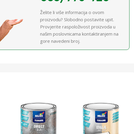
Želite li više informacija o ovom
proizvodu? Slobodno postavite upit.
Provjerite raspoloživost proizvoda u
našim poslovnicama kontaktiranjem na
gore navedeni broj.