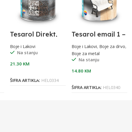
Tesarol Direkt,
Tesarol emajl 1 –
Crni, 0,75 l, za
BIJELI; 0,75 l
metal RAL9005
Boje i Lakovi
Boje i Lakovi
,
Boje za drvo
,
Na stanju
Boje za metal
Na stanju
21.30
KM
14.80
KM
Dodaj U Korpu
Dodaj U Korpu
ŠIFRA ARTIKLA:
HEL0334
ŠIFRA ARTIKLA:
HEL0340