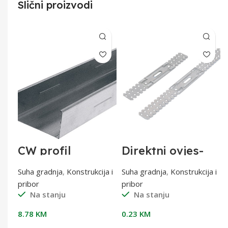
Slični proizvodi
CW profil
Direktni ovjes-
100/3000 0,6 mm
justijer 12,5cm
a i
Suha gradnja
,
Konstrukcija i
Suha gradnja
,
Konstrukcija i
pribor
pribor
Na stanju
Na stanju
8.78
KM
0.23
KM