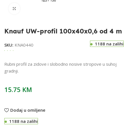
Klikni za uvećavanje
Knauf UW-profil 100x40x0,6 od 4 m
1188 na zalihi
SKU:
KNA0440
Rubni profil za zidove i slobodno nosive stropove u suhoj
gradnji.
15.75
KM
Dodaj u omiljene
1188 na zalihi