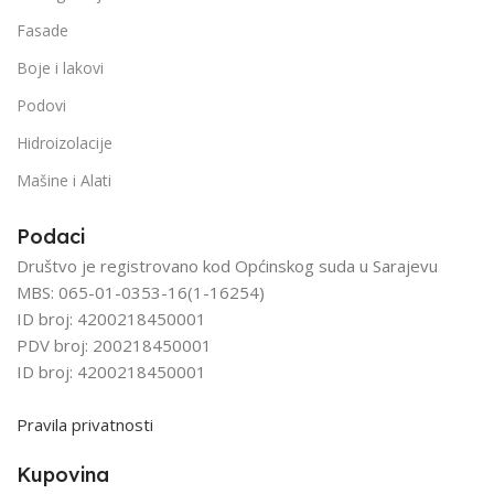
Fasade
Boje i lakovi
Podovi
Hidroizolacije
Mašine i Alati
Podaci
Društvo je registrovano kod Općinskog suda u Sarajevu
MBS: 065-01-0353-16(1-16254)
ID broj: 4200218450001
PDV broj: 200218450001
ID broj: 4200218450001
Pravila privatnosti
Kupovina