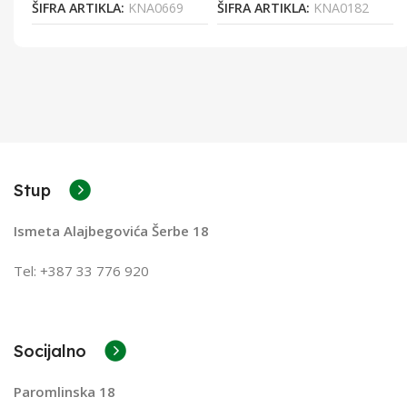
9
ŠIFRA ARTIKLA:
KNA0669
ŠIFRA ARTIKLA:
KNA0182
Stup
Ismeta Alajbegovića Šerbe 18
Tel: +387 33 776 920
Socijalno
Paromlinska 18