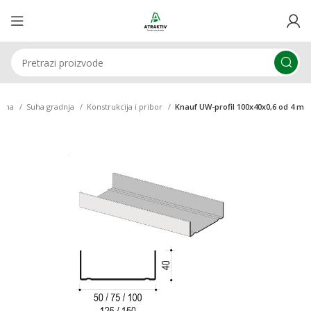
etna
Suha gradnja
Konstrukcija i pribor
Knauf UW-profil 100x40x0,6 od 4 m