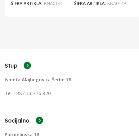
2
ŠIFRA ARTIKLA:
KNA0144
ŠIFRA ARTIKLA:
KNA0149
Stup
Ismeta Alajbegovića Šerbe 18
Tel: +387 33 776 920
Socijalno
Paromlinska 18