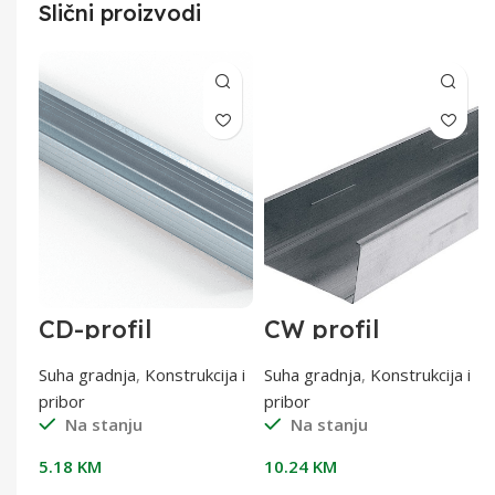
Slični proizvodi
CD-profil
CW profil
0
60x27x0,6 od 3 m
100/3500 0,6 mm
0,6 mm
a i
Suha gradnja
,
Konstrukcija i
Suha gradnja
,
Konstrukcija i
pribor
pribor
Na stanju
Na stanju
5.18
KM
10.24
KM