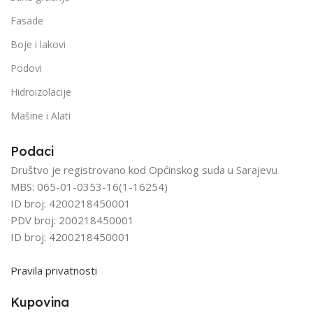
Fasade
Boje i lakovi
Podovi
Hidroizolacije
Mašine i Alati
Podaci
Društvo je registrovano kod Općinskog suda u Sarajevu
MBS: 065-01-0353-16(1-16254)
ID broj: 4200218450001
PDV broj: 200218450001
ID broj: 4200218450001
Pravila privatnosti
Kupovina