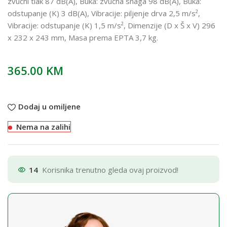
zvučni tlak 87 dB(A), Buka: zvučna snaga 98 dB(A), Buka:
odstupanje (K) 3 dB(A), Vibracije: piljenje drva 2,5 m/s²,
Vibracije: odstupanje (K) 1,5 m/s², Dimenzije (D x Š x V) 296
x 232 x 243 mm, Masa prema EPTA 3,7 kg.
365.00
KM
Dodaj u omiljene
Nema na zalihi
14
Korisnika trenutno gleda ovaj proizvod!