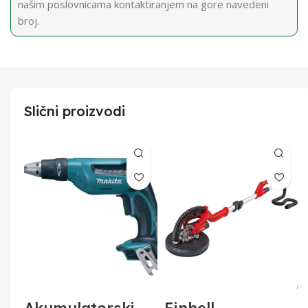
našim poslovnicama kontaktiranjem na gore navedeni
broj.
Slični proizvodi
na
Akumulatorski
Einhell