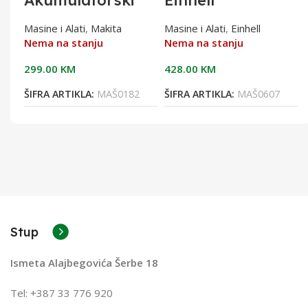
A
odvijač 18V
Teleskopska brus
DFS451Z
za zidove i
Masine i Alati
,
Makita
Masine i Alati
,
Einhell
stropove TC-DW
Nema na stanju
Nema na stanju
225
299.00
KM
428.00
KM
ŠIFRA ARTIKLA:
MAŠ0182
ŠIFRA ARTIKLA:
MAŠ0607
Stup
Ismeta Alajbegovića Šerbe 18
Tel: +387 33 776 920