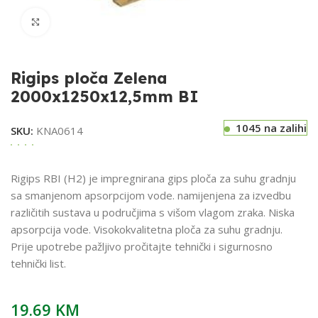
Klikni za uvećavanje
Rigips ploča Zelena
2000x1250x12,5mm BI
1045 na zalihi
SKU:
KNA0614
Rigips RBI (H2) je impregnirana gips ploča za suhu gradnju
sa smanjenom apsorpcijom vode. namijenjena za izvedbu
različitih sustava u područjima s višom vlagom zraka. Niska
apsorpcija vode. Visokokvalitetna ploča za suhu gradnju.
Prije upotrebe pažljivo pročitajte tehnički i sigurnosno
tehnički list.
19.69
KM