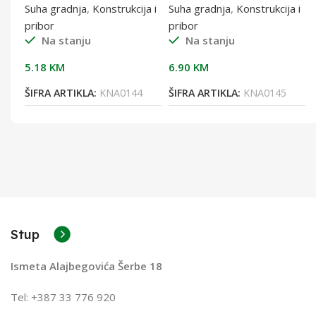
0,6 mm
0,6 mm
a i
Suha gradnja
,
Konstrukcija i
Suha gradnja
,
Konstrukcija i
pribor
pribor
Na stanju
Na stanju
5.18
KM
6.90
KM
8
ŠIFRA ARTIKLA:
KNA0144
ŠIFRA ARTIKLA:
KNA0145
Stup
Ismeta Alajbegovića Šerbe 18
Tel: +387 33 776 920