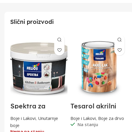
Slični proizvodi
na
Spektra za
Tesarol akrilni
kuhinje i
lak bb sjajni 0,75l
kupaonice 5lit
tal
Boje i Lakovi
,
Unutarnje
Boje i Lakovi
,
Boje za drvo
Na stanju
boje
Nema na stanju