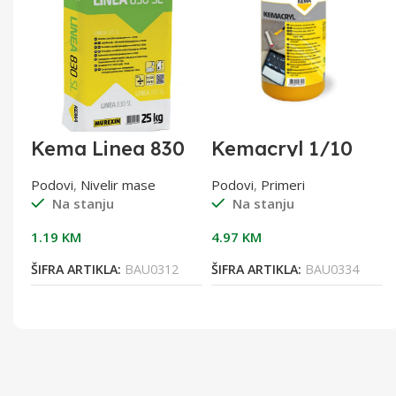
Kema Linea 830
Kemacryl 1/10
/10
SL 1/25
Podovi
,
Nivelir mase
Podovi
,
Primeri
Na stanju
Na stanju
1.19
KM
4.97
KM
0
ŠIFRA ARTIKLA:
BAU0312
ŠIFRA ARTIKLA:
BAU0334