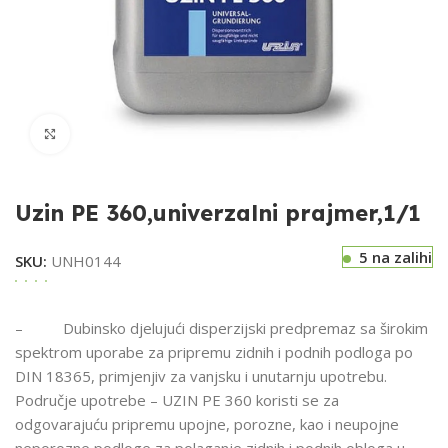
Klikni za uvećavanje
Uzin PE 360,univerzalni prajmer,1/1
5 na zalihi
SKU:
UNH0144
– Dubinsko djelujući disperzijski predpremaz sa širokim
spektrom uporabe za pripremu zidnih i podnih podloga po
DIN 18365, primjenjiv za vanjsku i unutarnju upotrebu.
Područje upotrebe – UZIN PE 360 koristi se za
odgovarajuću pripremu upojne, porozne, kao i neupojne
neporozne podloge za polaganje zidnih i podnih obloga u