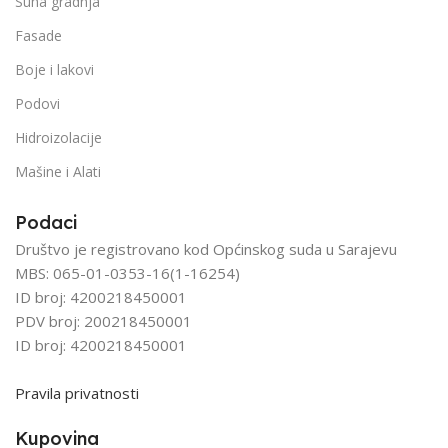
Suha gradnja
Fasade
Boje i lakovi
Podovi
Hidroizolacije
Mašine i Alati
Podaci
Društvo je registrovano kod Općinskog suda u Sarajevu
MBS: 065-01-0353-16(1-16254)
ID broj: 4200218450001
PDV broj: 200218450001
ID broj: 4200218450001
Pravila privatnosti
Kupovina