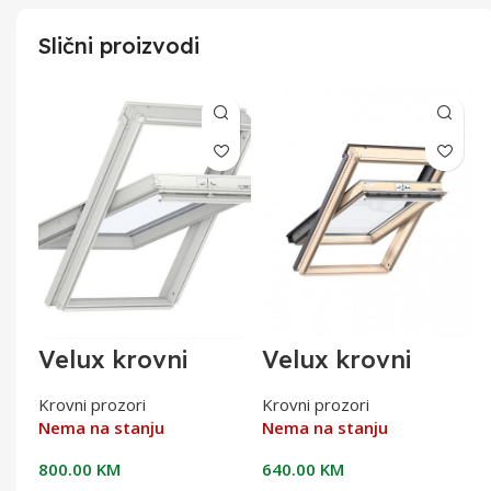
Slični proizvodi
Velux krovni
Velux krovni
00
prozor 78X118 PU
prozor
GLU MK06 0051
78x118cm,energe
Krovni prozori
Krovni prozori
tsko staklo GZL
Nema na stanju
Nema na stanju
MK06 1051
800.00
KM
640.00
KM