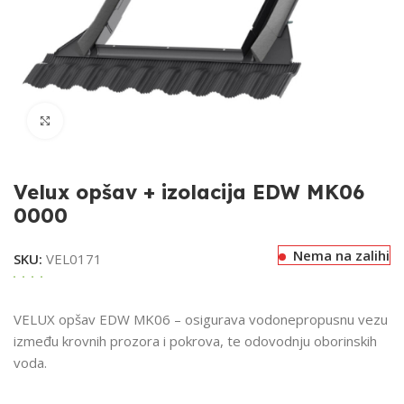
Klikni za uvećavanje
Velux opšav + izolacija EDW MK06
0000
Nema na zalihi
SKU:
VEL0171
VELUX opšav EDW MK06 – osigurava vodonepropusnu vezu
između krovnih prozora i pokrova, te odovodnju oborinskih
voda.