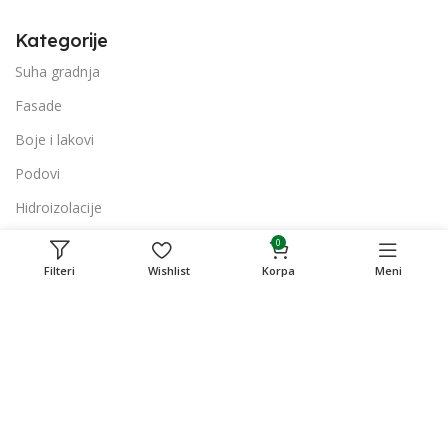
Kategorije
Suha gradnja
Fasade
Boje i lakovi
Podovi
Hidroizolacije
Mašine i Alati
0
Filteri
Wishlist
Korpa
Meni
Kategorije
Suha gradnja
Fasade
Boje i lakovi
Podovi