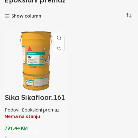
Epoksidni premaz
Show column
Sika Sikafloor 161
23,7+6,3kg A+B
Samoliv
Podovi
,
Epoksidni premaz
Nema na stanju
791.44
KM