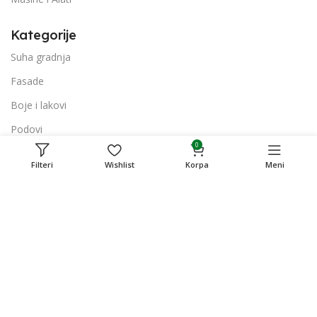
Kategorije
Suha gradnja
Fasade
Boje i lakovi
Podovi
0
Hidroizolacije
Filteri
Wishlist
Korpa
Meni
Mašine i Alati
Podaci
Društvo je registrovano kod Općinskog suda u Sarajevu
MBS: 065-01-0353-16(1-16254)
ID broj: 4200218450001
PDV broj: 200218450001
ID broj: 4200218450001