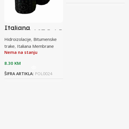
Italiana
m.ECOELAST P 4,5
KG grigio (SBS)
Hidroizolacije
,
Bitumenske
1/10 paleta=23
roll
trake
,
Italiana Membrane
Nema na stanju
8.30
KM
ŠIFRA ARTIKLA:
POL0024