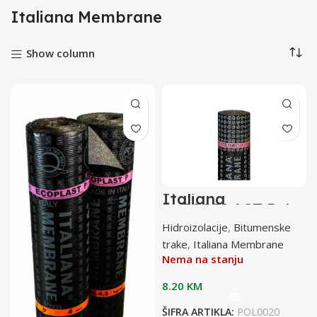
Italiana Membrane
Show column
Italiana
m.ECOPLAST P 4
mm 1/10
Hidroizolacije
,
Bitumenske
paleta=23 roll
trake
,
Italiana Membrane
Nema na stanju
8.20
KM
ŠIFRA ARTIKLA:
POL0020