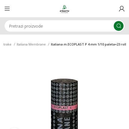
ke trake
Italiana Membrane
Italiana m.ECOPLAST P 4 mm 1/10 paleta=23 roll