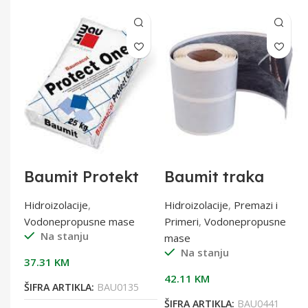
 F
Baumit Protekt
Baumit traka
ONE 25/1 1K
Baumacol
hidroizolacija
StrapFix 10m
Hidroizolacije
,
Hidroizolacije
,
Premazi i
Vodonepropusne mase
Primeri
,
Vodonepropusne
Na stanju
mase
Na stanju
37.31
KM
42.11
KM
ŠIFRA ARTIKLA:
BAU0135
ŠIFRA ARTIKLA:
BAU0441