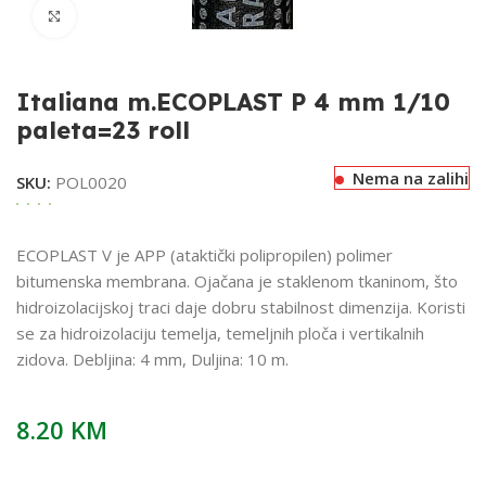
Klikni za uvećavanje
Italiana m.ECOPLAST P 4 mm 1/10
paleta=23 roll
Nema na zalihi
SKU:
POL0020
ECOPLAST V je APP (ataktički polipropilen) polimer
bitumenska membrana. Ojačana je staklenom tkaninom, što
hidroizolacijskoj traci daje dobru stabilnost dimenzija. Koristi
se za hidroizolaciju temelja, temeljnih ploča i vertikalnih
zidova. Debljina: 4 mm, Duljina: 10 m.
8.20
KM