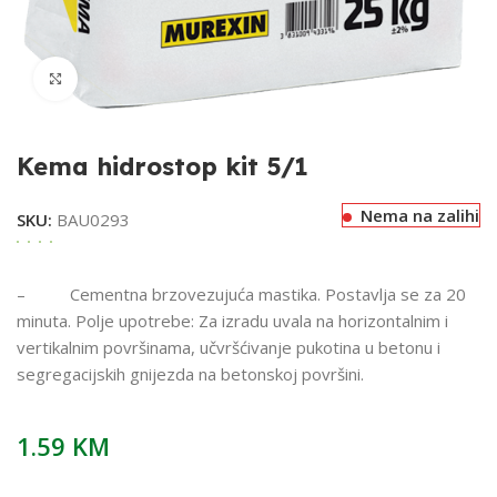
Klikni za uvećavanje
Kema hidrostop kit 5/1
Nema na zalihi
SKU:
BAU0293
– Cementna brzovezujuća mastika. Postavlja se za 20
minuta. Polje upotrebe: Za izradu uvala na horizontalnim i
vertikalnim površinama, učvršćivanje pukotina u betonu i
segregacijskih gnijezda na betonskoj površini.
1.59
KM