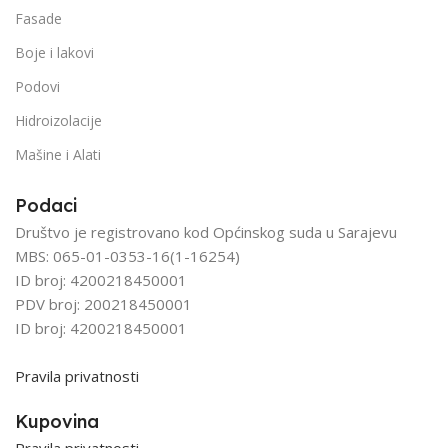
Fasade
Boje i lakovi
Podovi
Hidroizolacije
Mašine i Alati
Podaci
Društvo je registrovano kod Općinskog suda u Sarajevu
MBS: 065-01-0353-16(1-16254)
ID broj: 4200218450001
PDV broj: 200218450001
ID broj: 4200218450001
Pravila privatnosti
Kupovina