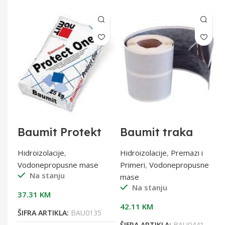
 F
Baumit Protekt
Baumit traka
ONE 25/1 1K
Baumacol
hidroizolacija
StrapFix 10m
Hidroizolacije
,
Hidroizolacije
,
Premazi i
Vodonepropusne mase
Primeri
,
Vodonepropusne
Na stanju
mase
Na stanju
37.31
KM
42.11
KM
ŠIFRA ARTIKLA:
BAU0135
ŠIFRA ARTIKLA:
BAU0441