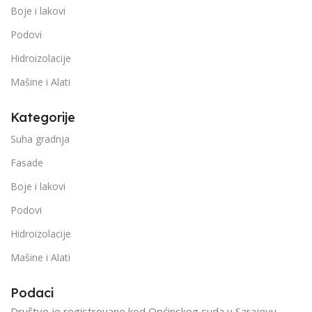
Boje i lakovi
Podovi
Hidroizolacije
Mašine i Alati
Kategorije
Suha gradnja
Fasade
Boje i lakovi
Podovi
Hidroizolacije
Mašine i Alati
Podaci
Društvo je registrovano kod Općinskog suda u Sarajevu