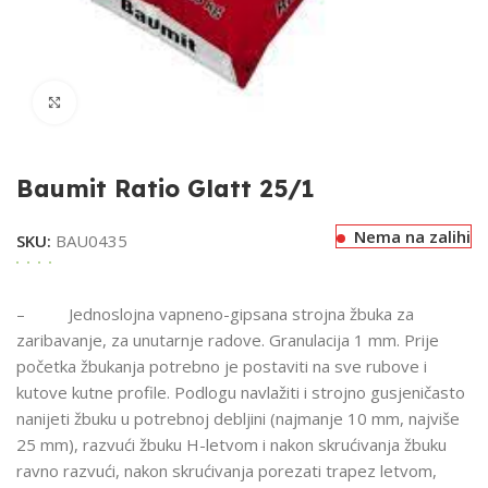
Klikni za uvećavanje
Baumit Ratio Glatt 25/1
Nema na zalihi
SKU:
BAU0435
– Jednoslojna vapneno-gipsana strojna žbuka za
zaribavanje, za unutarnje radove. Granulacija 1 mm. Prije
početka žbukanja potrebno je postaviti na sve rubove i
kutove kutne profile. Podlogu navlažiti i strojno gusjeničasto
nanijeti žbuku u potrebnoj debljini (najmanje 10 mm, najviše
25 mm), razvući žbuku H-letvom i nakon skrućivanja žbuku
ravno razvući, nakon skrućivanja porezati trapez letvom,