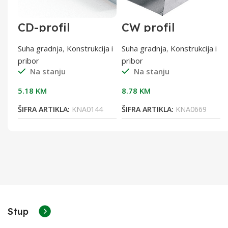
CD-profil
CW profil
60x27x0,6 od 3 m
100/3000 0,6 mm
0,6 mm
a i
Suha gradnja
,
Konstrukcija i
Suha gradnja
,
Konstrukcija i
pribor
pribor
Na stanju
Na stanju
5.18
KM
8.78
KM
9
ŠIFRA ARTIKLA:
KNA0144
ŠIFRA ARTIKLA:
KNA0669
Stup