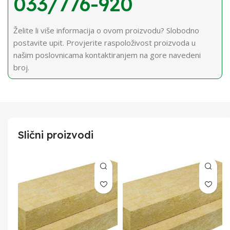
033/776-920
Želite li više informacija o ovom proizvodu? Slobodno
postavite upit. Provjerite raspoloživost proizvoda u
našim poslovnicama kontaktiranjem na gore navedeni
broj.
Slični proizvodi