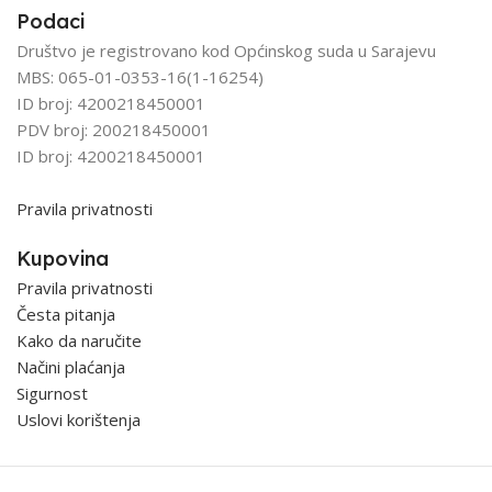
Podaci
Društvo je registrovano kod Općinskog suda u Sarajevu
MBS: 065-01-0353-16(1-16254)
ID broj: 4200218450001
PDV broj: 200218450001
ID broj: 4200218450001
Pravila privatnosti
Kupovina
Pravila privatnosti
Česta pitanja
Kako da naručite
Načini plaćanja
Sigurnost
Uslovi korištenja