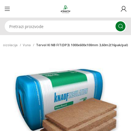
moizolacija
Vuna
Tervol KI NB FIT(DP3) 1000x600x100mm 3,60m2(16pak/pal)