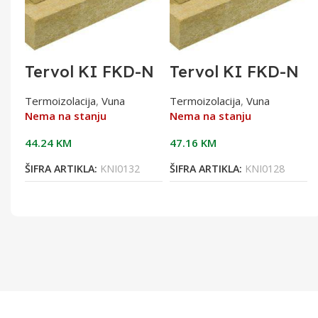
Tervol KI FKD-N
Tervol KI FKD-N
Thermal M
Thermal
(kontakt.fasade)
M(kontakt.fasade
Termoizolacija
,
Vuna
Termoizolacija
,
Vuna
15cm
)1200X400X80m
Nema na stanju
Nema na stanju
1200X400X150
m 1,92
0,96m2 40PC
44.24
KM
47.16
KM
ŠIFRA ARTIKLA:
KNI0132
ŠIFRA ARTIKLA:
KNI0128