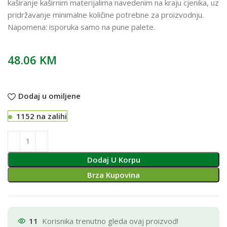
kaširanje kaširnim materijalima navedenim na kraju cjenika, uz
pridržavanje minimalne količine potrebne za proizvodnju.
Napomena: isporuka samo na pune palete.
48.06
KM
Dodaj u omiljene
1152 na zalihi
Dodaj U Korpu
Brza Kupovina
11
Korisnika trenutno gleda ovaj proizvod!