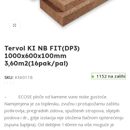
Klikni za uvećavanje
Tervol KI NB FIT(DP3)
1000x600x100mm
3,60m2(16pak/pal)
1152 na zalihi
SKU:
KNI0118
– ECOSE ploče od kamene vune niske gustoće.
Namijenjena je za toplinsku, zvučnu i protupožarnu zaštitu
potkrovlja, pregradnih zidova, spuštenih stropova, slijepih
podova i dr., gdje izolacija nije izložena tlačnom opterećenju
(ispuna šupljina). Od debljine 140mm na više moguće je