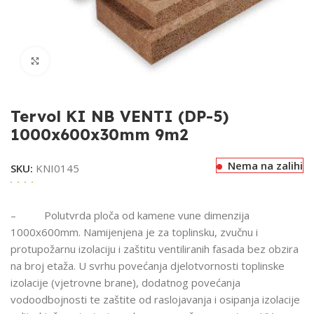
Klikni za uvećavanje
Tervol KI NB VENTI (DP-5)
1000x600x30mm 9m2
Nema na zalihi
SKU:
KNI0145
– Polutvrda ploča od kamene vune dimenzija
1000x600mm. Namijenjena je za toplinsku, zvučnu i
protupožarnu izolaciju i zaštitu ventiliranih fasada bez obzira
na broj etaža. U svrhu povećanja djelotvornosti toplinske
izolacije (vjetrovne brane), dodatnog povećanja
vodoodbojnosti te zaštite od raslojavanja i osipanja izolacije