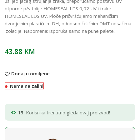
uslijed jačeg strujanja zraka, preporučamo postavu UV
otporne p/v folije HOMESEAL LDS 0,02 UV i trake
HOMESEAL LDS UV. Ploče pričvršćujemo mehaničkim
dvodjelnim plastičnim DH, odnosno čeličnim DMT nosačima
izolacije. Napomena: isporuka samo na pune palete.
43.88
KM
Dodaj u omiljene
Nema na zalihi
13
Korisnika trenutno gleda ovaj proizvod!