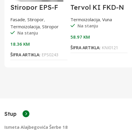
Stiropor EPS-F
Tervol KI FKD-N
80/15cm Laštro
Thermal M
2m2
(kontakt.fasade)
Fasade
,
Stiropor
,
Termoizolacija
,
Vuna
10cm
Na stanju
Termoizolacija
,
Stiropor
1200X400X100
Na stanju
60PC 1,92m2
58.97
KM
18.36
KM
ŠIFRA ARTIKLA:
KNI0121
ŠIFRA ARTIKLA:
EPS0243
Stup
Ismeta Alajbegovića Šerbe 18