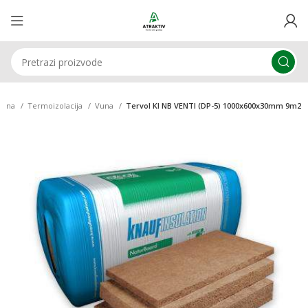
etna
Termoizolacija
Vuna
Tervol KI NB VENTI (DP-5) 1000x600x30mm 9m2