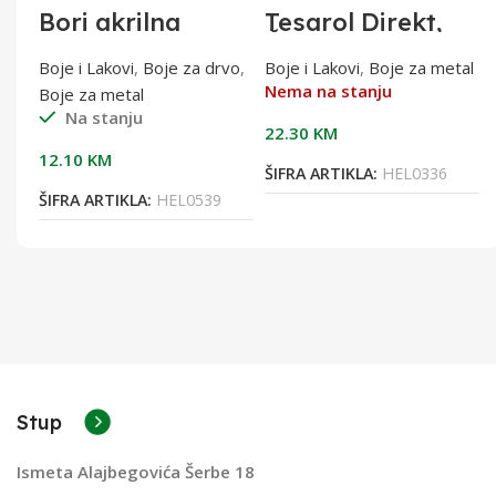
Bori akrilna
Tesarol Direkt,
impregnacija W
Čokoladno-
0,75l
smeđi,RAL 8017
tal
Boje i Lakovi
,
Boje za drvo
,
Boje i Lakovi
,
Boje za metal
0,75 l, za metal
Nema na stanju
Boje za metal
Na stanju
22.30
KM
12.10
KM
ŠIFRA ARTIKLA:
HEL0336
ŠIFRA ARTIKLA:
HEL0539
Stup
Ismeta Alajbegovića Šerbe 18