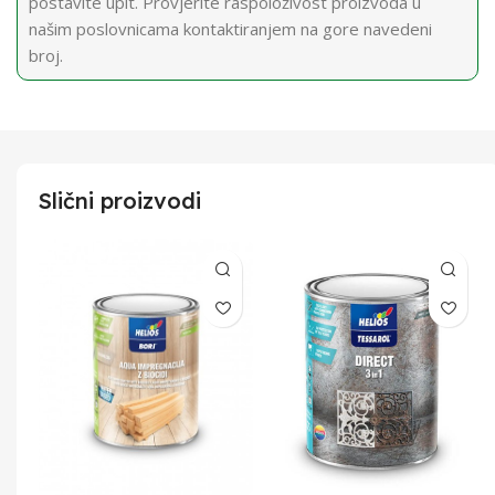
postavite upit. Provjerite raspoloživost proizvoda u
našim poslovnicama kontaktiranjem na gore navedeni
broj.
Slični proizvodi