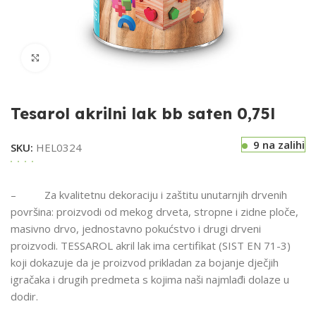
Klikni za uvećavanje
Tesarol akrilni lak bb saten 0,75l
9 na zalihi
SKU:
HEL0324
– Za kvalitetnu dekoraciju i zaštitu unutarnjih drvenih
površina: proizvodi od mekog drveta, stropne i zidne ploče,
masivno drvo, jednostavno pokućstvo i drugi drveni
proizvodi. TESSAROL akril lak ima certifikat (SIST EN 71-3)
koji dokazuje da je proizvod prikladan za bojanje dječjih
igračaka i drugih predmeta s kojima naši najmlađi dolaze u
dodir.