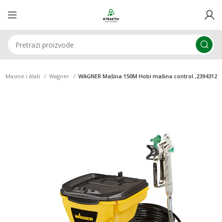
Masine i Alati
Wagner
WAGNER Mašina 150M Hobi mašina control ,2394312