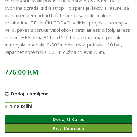
će pretvoriti svaki posao u nezaboravno iskustvo. Da li
dvorišna ograda, zid ili strop – disperzije, lakovi ili lazure, sa
ovim uređajem odraditi ćete brzo i sa maksimalnim
rezultatima. TEHNIČKI PODACI: veličina projekta: srednji –
veliki, paket isporuke: visokokovalitetni airless pištolj, airless
crijevo, HEA dizna 311 i 515, filter za boju, max. protok
materijala: podesiv, 0-900ml/min, max. pritisak: 110 bar,
kapacitet spremnika: 5,5 lit, dužina crijeva: 7,5m.
776.00
KM
Dodaj u omiljene
1 na zalihi
Dodaj U Korpu
Brza Kupovina