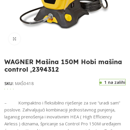
Klikni za uvećavanje
WAGNER Mašina 150M Hobi mašina
control ,2394312
1 na zalihi
SKU:
MAŠ0418
– Kompaktno i fleksibilno riješenje za sve “uradi sam”
poslove. Zahvaljujući kombinaciji jednostavnog punjenja,
laganog prenošenja i inovativnim HEA ( High Efficiency
Airless ) diznama, špricanje sa Control Pro 150M uređajem