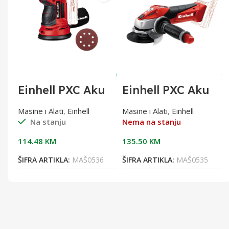
Einhell PXC Aku
Einhell PXC Aku
ekscentrična
kutna brusilica
brusilica TE-RS
TE-AG 18Li-Solo
Masine i Alati
,
Einhell
Masine i Alati
,
Einhell
18Li Solo
Kutna brusilica
Na stanju
Nema na stanju
Eksecntrična
TE-AG 18Li-Solo
brusilica TE
114.48
KM
135.50
KM
6
ŠIFRA ARTIKLA:
MAŠ0536
ŠIFRA ARTIKLA:
MAŠ0535