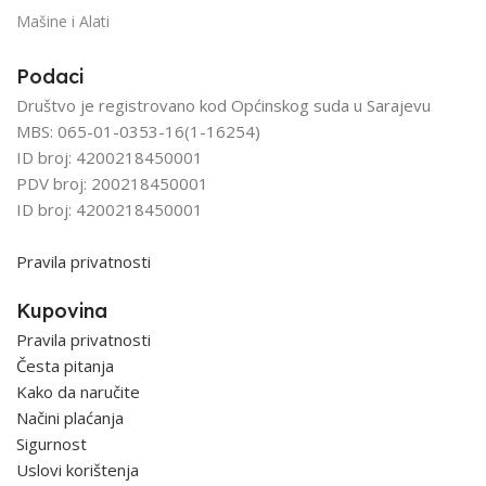
Mašine i Alati
Podaci
Društvo je registrovano kod Općinskog suda u Sarajevu
MBS: 065-01-0353-16(1-16254)
ID broj: 4200218450001
PDV broj: 200218450001
ID broj: 4200218450001
Pravila privatnosti
Kupovina
Pravila privatnosti
Česta pitanja
Kako da naručite
Načini plaćanja
Sigurnost
Uslovi korištenja