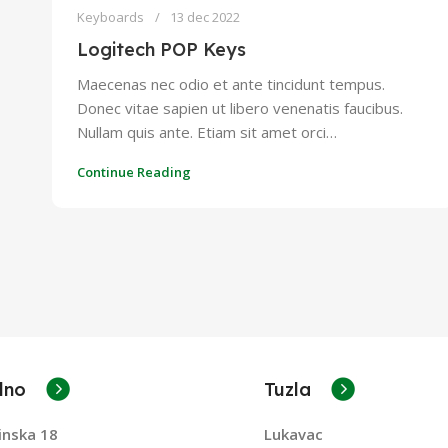
Keyboards
13 dec 2022
Logitech POP Keys
Maecenas nec odio et ante tincidunt tempus.
Donec vitae sapien ut libero venenatis faucibus.
Nullam quis ante. Etiam sit amet orci…
Continue Reading
lno
Tuzla
inska 18
Lukavac