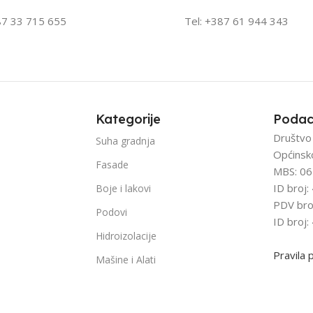
87 33 715 655
Tel: +387
61 944 343
Kategorije
Podac
Društvo
Suha gradnja
Općinsk
Fasade
MBS: 06
ID broj
Boje i lakovi
PDV bro
Podovi
ID broj
Hidroizolacije
Pravila 
Mašine i Alati