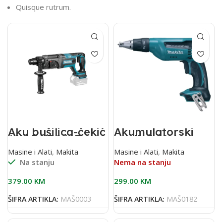
Quisque rutrum.
Aku bušilica-čekić
Akumulatorski
18V DHR241Z
odvijač 18V
DFS451Z
Masine i Alati
,
Makita
Masine i Alati
,
Makita
Na stanju
Nema na stanju
379.00
KM
299.00
KM
ŠIFRA ARTIKLA:
MAŠ0003
ŠIFRA ARTIKLA:
MAŠ0182