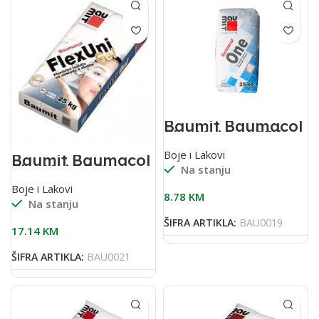
Baumit Baumacol
FlexUni gel 25 kg
Boje i Lakovi
Baumit Baumacol
FlexUni 25/1
Na stanju
flexibilno ljepilo
Boje i Lakovi
za keramiku
8.78
KM
Na stanju
ŠIFRA ARTIKLA:
BAU0019
17.14
KM
ŠIFRA ARTIKLA:
BAU0021