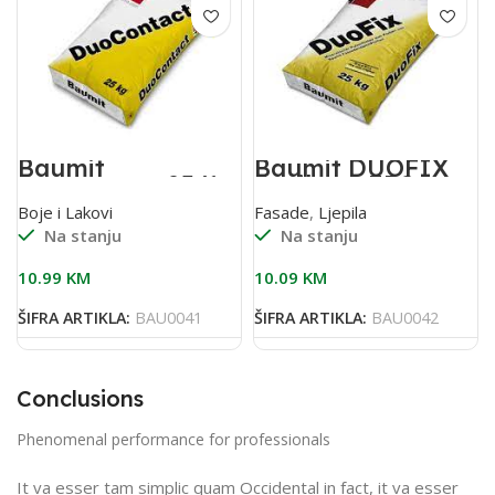
Baumit
Baumit DUOFIX
Duocontact 25/1
ljepilo za EPS,
ljeplj. i armiranje
25/1
Boje i Lakovi
Fasade
,
Ljepila
Na stanju
Na stanju
10.99
KM
10.09
KM
ŠIFRA ARTIKLA:
BAU0041
ŠIFRA ARTIKLA:
BAU0042
Conclusions
Phenomenal performance for professionals
It va esser tam simplic quam Occidental in fact, it va esser