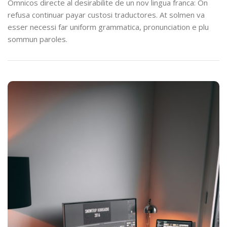
Omnicos directe al desirabilite de un nov lingua franca: On
refusa continuar payar custosi traductores. At solmen va
esser necessi far uniform grammatica, pronunciation e plu
sommun paroles.