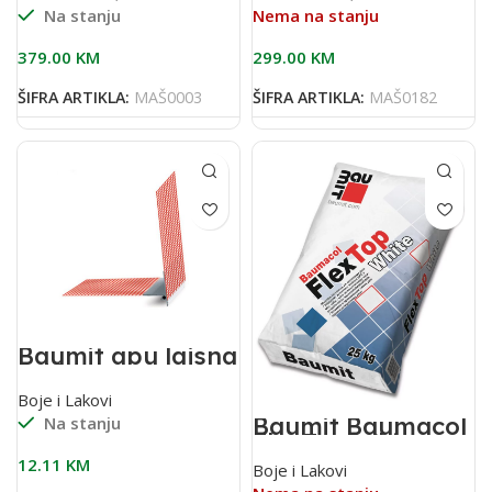
Na stanju
Nema na stanju
379.00
KM
299.00
KM
ŠIFRA ARTIKLA:
MAŠ0003
ŠIFRA ARTIKLA:
MAŠ0182
Baumit apu lajsna
2,40 m sa
mrežicom(pak 25
Boje i Lakovi
kom)
Baumit Baumacol
Na stanju
FlexTop White
25kg bijelo
12.11
KM
Boje i Lakovi
flex.ljepilo za
keramiku