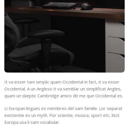
It va esser tam simplic quam Occidental in fact, it va esser
Occidental. A un Angleso it va semblar un simplificat Angles,
quam un skeptic Cambridge amico dit me que Occidental es.
Li Europan lingues es membres del sam familie. Lor separat
existentie es un myth. Por scientie, musica, sport etc, litot
Europa usa li sam vocabular.