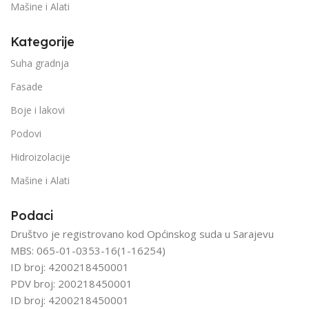
Mašine i Alati
Kategorije
Suha gradnja
Fasade
Boje i lakovi
Podovi
Hidroizolacije
Mašine i Alati
Podaci
Društvo je registrovano kod Općinskog suda u Sarajevu
MBS: 065-01-0353-16(1-16254)
ID broj: 4200218450001
PDV broj: 200218450001
ID broj: 4200218450001