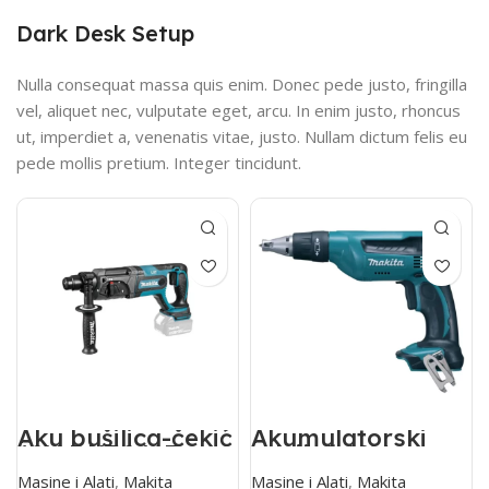
Dark Desk Setup
Nulla consequat massa quis enim. Donec pede justo, fringilla
vel, aliquet nec, vulputate eget, arcu. In enim justo, rhoncus
ut, imperdiet a, venenatis vitae, justo. Nullam dictum felis eu
pede mollis pretium. Integer tincidunt.
Aku bušilica-čekić
Akumulatorski
18V DHR241Z
odvijač 18V
DFS451Z
Masine i Alati
,
Makita
Masine i Alati
,
Makita