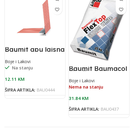
Baumit apu lajsna
2,40 m sa
mrežicom(pak 25
Boje i Lakovi
kom)
Baumit Baumacol
Na stanju
FlexTop White
25kg bijelo
12.11
KM
Boje i Lakovi
flex.ljepilo za
keramiku
Nema na stanju
ŠIFRA ARTIKLA:
BAU0444
31.84
KM
ŠIFRA ARTIKLA:
BAU0437