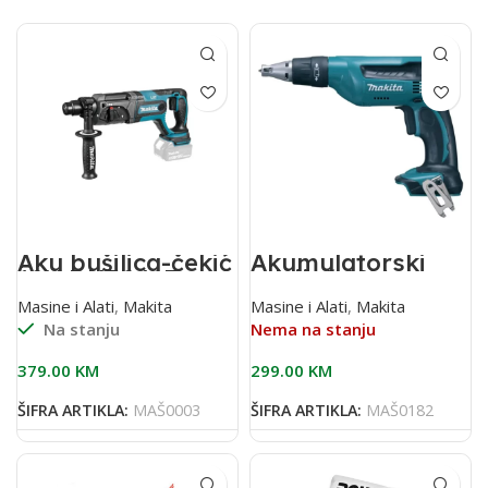
Aku bušilica-čekić
Akumulatorski
18V DHR241Z
odvijač 18V
DFS451Z
Masine i Alati
,
Makita
Masine i Alati
,
Makita
Na stanju
Nema na stanju
379.00
KM
299.00
KM
ŠIFRA ARTIKLA:
MAŠ0003
ŠIFRA ARTIKLA:
MAŠ0182