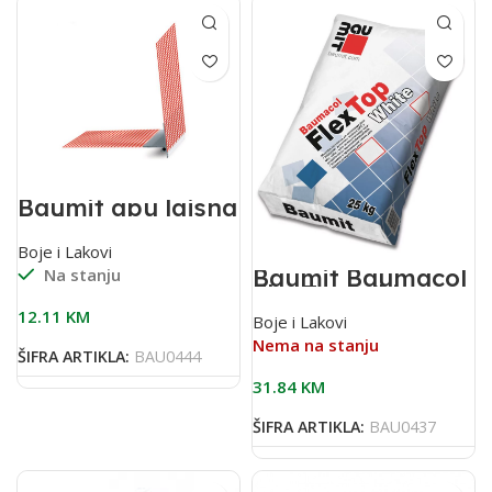
Baumit apu lajsna
2,40 m sa
mrežicom(pak 25
Boje i Lakovi
kom)
Baumit Baumacol
Na stanju
FlexTop White
25kg bijelo
12.11
KM
Boje i Lakovi
flex.ljepilo za
keramiku
Nema na stanju
ŠIFRA ARTIKLA:
BAU0444
31.84
KM
ŠIFRA ARTIKLA:
BAU0437