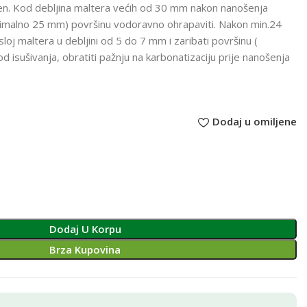
n. Kod debljina maltera većih od 30 mm nakon nanošenja
simalno 25 mm) površinu vodoravno ohrapaviti. Nakon min.24
sloj maltera u debljini od 5 do 7 mm i zaribati površinu (
od isušivanja, obratiti pažnju na karbonatizaciju prije nanošenja
Dodaj u omiljene
Dodaj U Korpu
Brza Kupovina