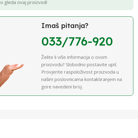
no gleda ovaj proizvod!
Imaš pitanja?
033/776-920
Želite li više informacija o ovom
proizvodu? Slobodno postavite upit.
Provjerite raspoloživost proizvoda u
našim poslovnicama kontaktiranjem na
gore navedeni broj.