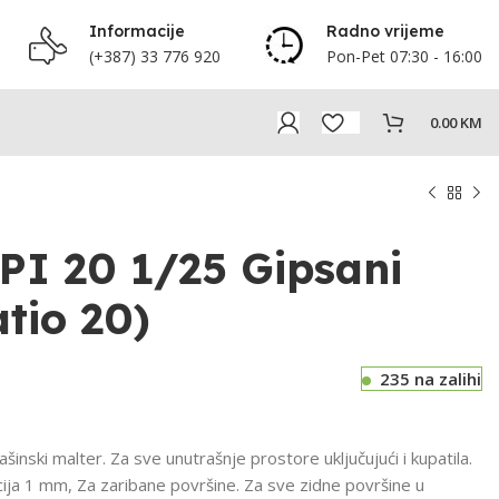
Informacije
Radno vrijeme
(+387) 33 776 920
Pon-Pet 07:30 - 16:00
0.00
KM
PI 20 1/25 Gipsani
tio 20)
235 na zalihi
i malter. Za sve unutrašnje prostore uključujući i kupatila.
cija 1 mm, Za zaribane površine. Za sve zidne površine u