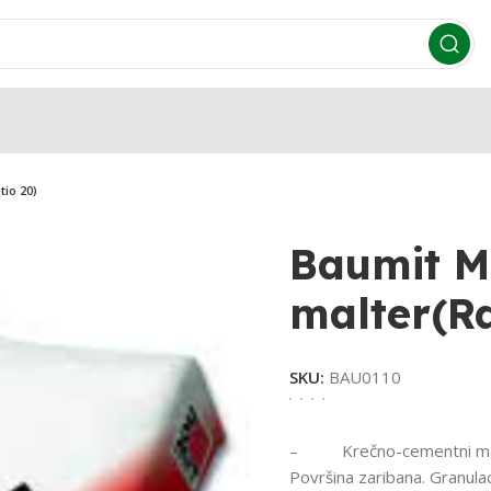
tio 20)
Baumit M
malter(Ra
SKU:
BAU0110
– Krečno-cementni mašinsk
Površina zaribana. Granula