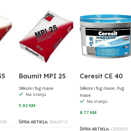
35
Baumit MPI 25
Ceresit CE 40
ni
1/25 Cementno-
fug masa,07
utz
krečni malter
Siva, 2/1
Silikoni i fug mase
Silikoni i fug mase
,
Fug
Na stanju
mase
Na stanju
5.92
KM
8.77
KM
Dodaj U Korpu
Dodaj U Korpu
108
ŠIFRA ARTIKLA:
BAU0113
ŠIFRA ARTIKLA:
CER0003