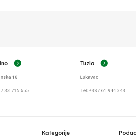
lno
Tuzla
inska 18
Lukavac
87 33 715 655
Tel: +387
61 944 343
Kategorije
Podac