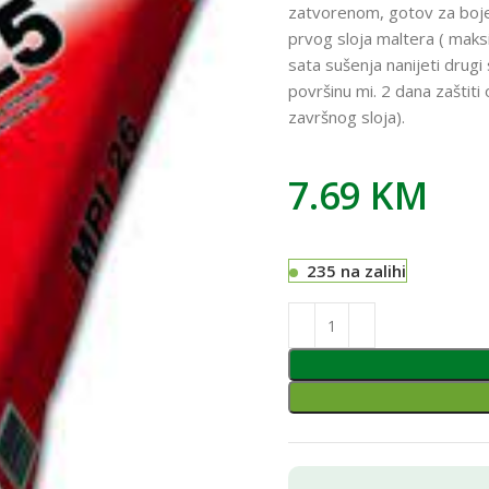
zatvorenom, gotov za boje
prvog sloja maltera ( mak
sata sušenja nanijeti drugi 
površinu mi. 2 dana zaštiti 
završnog sloja).
7.69
KM
235 na zalihi