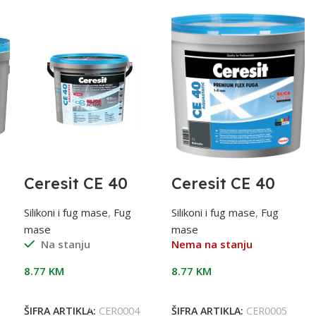
Ceresit CE 40
Ceresit CE 40
fug masa,10
fug masa,13
Manhattan, 2/1
Antracite,2/1
Silikoni i fug mase
,
Fug
Silikoni i fug mase
,
Fug
mase
mase
Na stanju
Nema na stanju
8.77
KM
8.77
KM
Dodaj U Korpu
Pročitaj Više
ŠIFRA ARTIKLA:
CER0004
ŠIFRA ARTIKLA:
CER0005