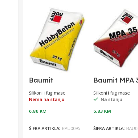
1 FC
Baumit
Baumit MPA 
l
HobbyBeton
grubi cement
1/30
malter reibp
e
Silikoni i fug mase
Silikoni i fug mase
25/1
Nema na stanju
Na stanju
6.86
KM
6.83
KM
orpu
Pročitaj Više
Dodaj U Korpu
IK0077
ŠIFRA ARTIKLA:
BAU0095
ŠIFRA ARTIKLA:
BAU0