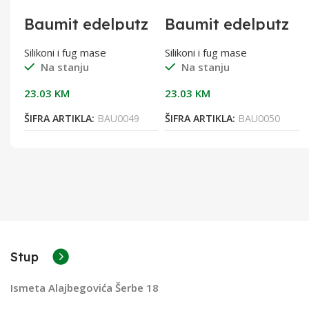
Baumit edelputz
Baumit edelputz
WPBA extra
WPBA extra 2mm
1,5mm bijeli
bijeli
Silikoni i fug mase
Silikoni i fug mase
Na stanju
Na stanju
23.03
KM
23.03
KM
ŠIFRA ARTIKLA:
BAU0049
ŠIFRA ARTIKLA:
BAU0050
Stup
Ismeta Alajbegovića Šerbe 18