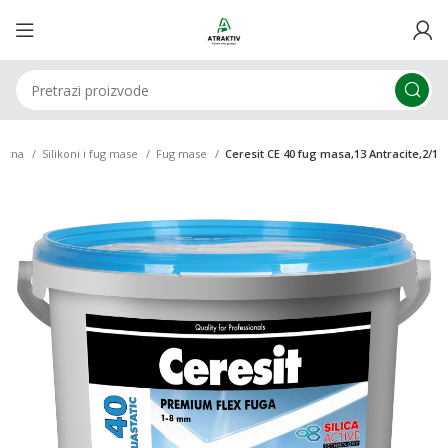
četna
Silikoni i fug mase
Fug mase
Ceresit CE 40 fug masa,13 Antracite,2/1