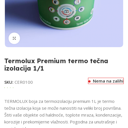
Klikni za uvećavanje
Termolux Premium termo tečna
izolacija 1/1
Nema na zalihi
SKU:
CER0100
TERMOLUX boja za termoizolaciju premium 1L je termo
tečna izolacija koja se može nanostiti na veliki broj povrišina.
Štiti vaše objekte od haldnoće, toplote mraza, kondenzacije,
korozije i prekomijerne vlažnosti. Pogodna za unutrašnje i