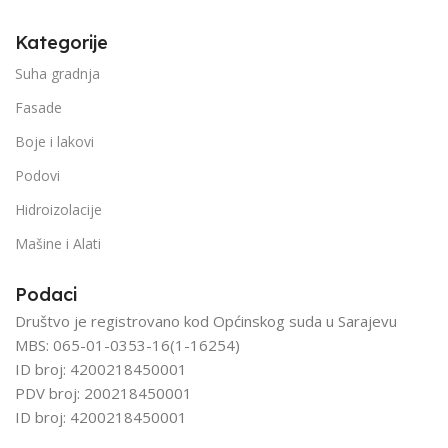
Kategorije
Suha gradnja
Fasade
Boje i lakovi
Podovi
Hidroizolacije
Mašine i Alati
Podaci
Društvo je registrovano kod Općinskog suda u Sarajevu
MBS: 065-01-0353-16(1-16254)
ID broj: 4200218450001
PDV broj: 200218450001
ID broj: 4200218450001