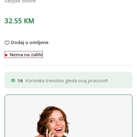
vanjske zidove.
32.55
KM
Dodaj u omiljene
Nema na zalihi
16
Korisnika trenutno gleda ovaj proizvod!