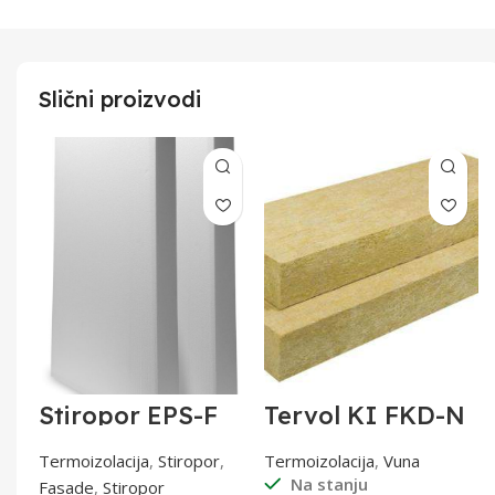
Slični proizvodi
m
Stiropor EPS-F
Tervol KI FKD-N
)
80/15cm Laštro
Thermal M
2m2
(kontakt.fasade)
Termoizolacija
,
Stiropor
,
Termoizolacija
,
Vuna
10cm
Na stanju
Fasade
,
Stiropor
1200X400X100