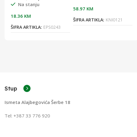
Na stanju
60PC 1,92m2
58.97
KM
18.36
KM
ŠIFRA ARTIKLA:
KNI0121
ŠIFRA ARTIKLA:
EPS0243
Stup
Ismeta Alajbegovića Šerbe 18
Tel: +387 33 776 920