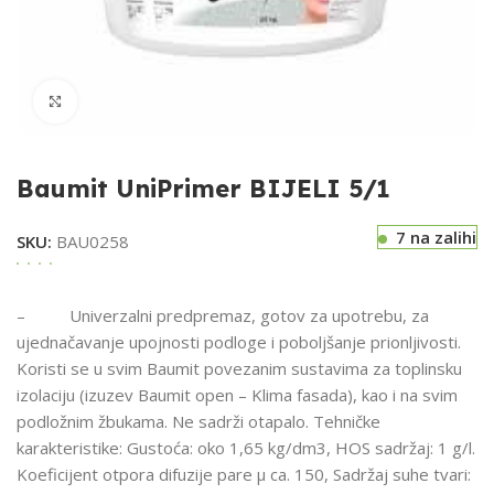
Klikni za uvećavanje
Baumit UniPrimer BIJELI 5/1
7 na zalihi
SKU:
BAU0258
– Univerzalni predpremaz, gotov za upotrebu, za
ujednačavanje upojnosti podloge i poboljšanje prionljivosti.
Koristi se u svim Baumit povezanim sustavima za toplinsku
izolaciju (izuzev Baumit open – Klima fasada), kao i na svim
podložnim žbukama. Ne sadrži otapalo. Tehničke
karakteristike: Gustoća: oko 1,65 kg/dm3, HOS sadržaj: 1 g/l.
Koeficijent otpora difuzije pare µ ca. 150, Sadržaj suhe tvari: