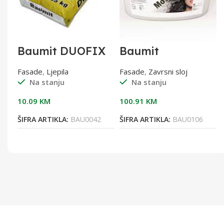
Baumit DUOFIX
Baumit
ljepilo za EPS,
MosaikTop 1/25
25/1
Fasade
,
Ljepila
Fasade
,
Zavrsni sloj
Na stanju
Na stanju
10.09
KM
100.91
KM
ŠIFRA ARTIKLA:
BAU0042
ŠIFRA ARTIKLA:
BAU0106