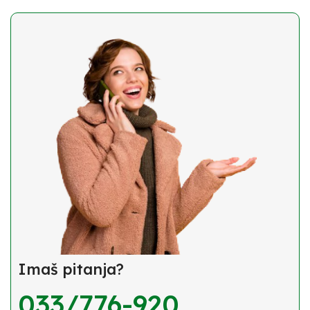
Imaš pitanja?
033/776-920