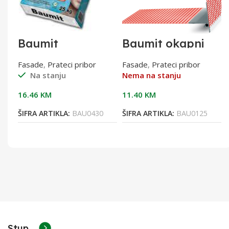
Baumit
Baumit okapni
-
MultiWhite 25kg.
profil 2m(25kom)
Fasade
,
Prateci pribor
Fasade
,
Prateci pribor
Na stanju
Nema na stanju
16.46
KM
11.40
KM
ŠIFRA ARTIKLA:
BAU0430
ŠIFRA ARTIKLA:
BAU0125
Stup