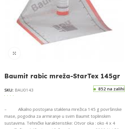
Klikni za uvećavanje
Baumit rabic mreža-StarTex 145gr
852 na zalihi
SKU:
BAU0143
– Alkalno postojana staklena mrežica 145 g površinske
mase, pogodna za armiranje u svim Baumit toplinskim
sustavima. Tehničke karakteristike: Otvor oka : oko 4 x 4