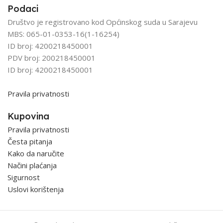
Podaci
Društvo je registrovano kod Općinskog suda u Sarajevu
MBS: 065-01-0353-16(1-16254)
ID broj: 4200218450001
PDV broj: 200218450001
ID broj: 4200218450001
Pravila privatnosti
Kupovina
Pravila privatnosti
Česta pitanja
Kako da naručite
Načini plaćanja
Sigurnost
Uslovi korištenja