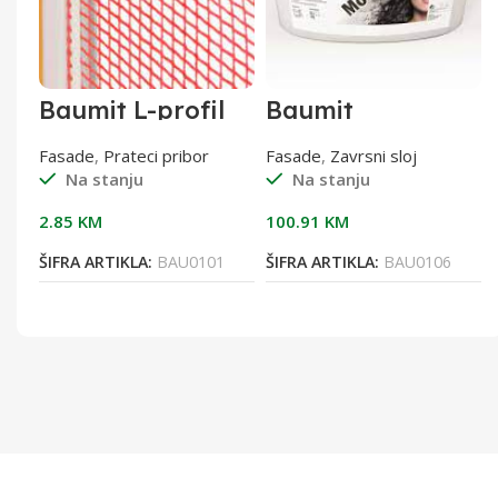
Baumit L-profil
Baumit
sa mrežicom 2,5
MosaikTop 1/25
Fasade
,
Prateci pribor
Fasade
,
Zavrsni sloj
Na stanju
Na stanju
2.85
KM
100.91
KM
ŠIFRA ARTIKLA:
BAU0101
ŠIFRA ARTIKLA:
BAU0106