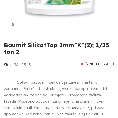
Klikni za uvećavanje
Baumit SilikatTop 2mm”K”(2); 1/25
ton 2
Nema na zalihi
SKU:
BAU0515
– Gotovi, pastozni, tankoslojni završni malter u
zaribanoj i žljebičastoj strukturi, visoke paropropusnosti i
vodoodbojan, za vanjsku primjenu. Provjerena zaštita
fasade. Posebno pogodan za primjenu na starim i novim
mineralnim malterima, masama za izravnavanje, pri zaštiti
spomenika, kod renoviranja, i kao završni sloj Baumit EPS