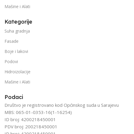
Mašine i Alati
Kategorije
Suha gradnja
Fasade
Boje i lakovi
Podovi
Hidroizolacije
Mašine i Alati
Podaci
Društvo je registrovano kod Općinskog suda u Sarajevu
MBS: 065-01-0353-16(1-16254)
ID broj: 4200218450001
PDV broj: 200218450001
ID broj: 4200218450001