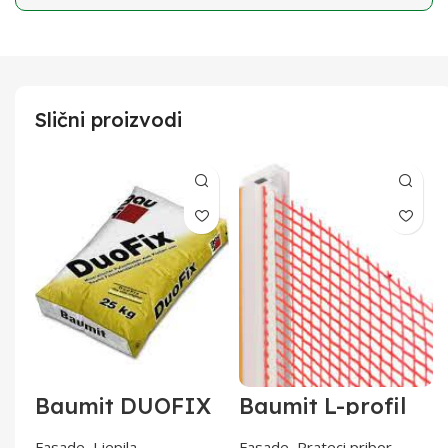
Slični proizvodi
Baumit DUOFIX
Baumit L-profil
ljepilo za EPS,
sa mrežicom 2,5
25/1
Fasade
,
Ljepila
Fasade
,
Prateci pribor