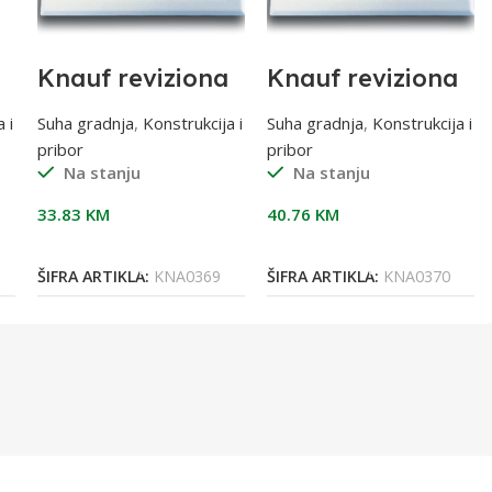
Knauf reviziona
Knauf reviziona
vrata SOFTLINE
vrata SOFTLINE
20×20 klik
30×30 klik
 i
Suha gradnja
,
Konstrukcija i
Suha gradnja
,
Konstrukcija i
pribor
pribor
Na stanju
Na stanju
33.83
KM
40.76
KM
Dodaj U Korpu
Dodaj U Korpu
ŠIFRA ARTIKLA:
KNA0369
ŠIFRA ARTIKLA:
KNA0370