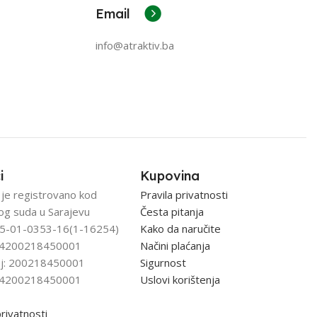
Email
info@atraktiv.ba
i
Kupovina
 je registrovano kod
Pravila privatnosti
og suda u Sarajevu
Česta pitanja
5-01-0353-16(1-16254)
Kako da naručite
: 4200218450001
Načini plaćanja
j: 200218450001
Sigurnost
: 4200218450001
Uslovi korištenja
privatnosti