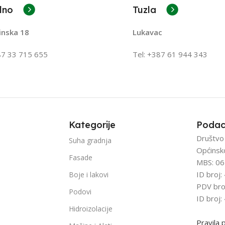
lno
Tuzla
inska 18
Lukavac
87 33 715 655
Tel: +387
61 944 343
Kategorije
Podac
Društvo
Suha gradnja
Općinsk
Fasade
MBS: 06
ID broj
Boje i lakovi
PDV bro
Podovi
ID broj
Hidroizolacije
Pravila 