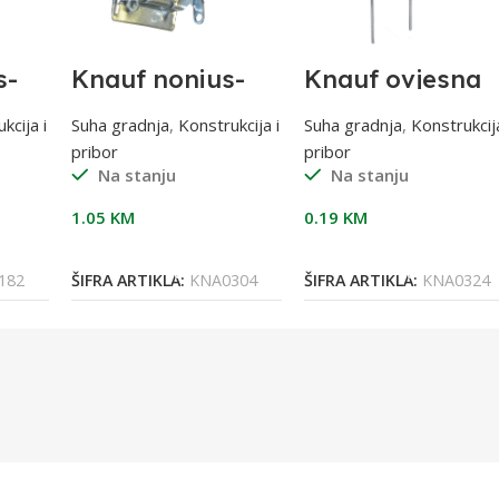
s-
Knauf nonius-
Knauf ovjesna
cm
ovjes-donji dio
žica 25 cm
za CD 60/27
kcija i
Suha gradnja
,
Konstrukcija i
Suha gradnja
,
Konstrukcija
pribor
pribor
Na stanju
Na stanju
1.05
KM
0.19
KM
Dodaj U Korpu
Dodaj U Korpu
182
ŠIFRA ARTIKLA:
KNA0304
ŠIFRA ARTIKLA:
KNA0324