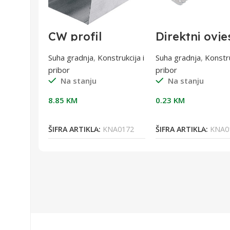
i 70
CW profil
Direktni ovje
o,
50/4000 0,6 mm
justijer 12,5
nstrukcija i
Suha gradnja
,
Konstrukcija i
Suha gradnja
,
Konstru
pribor
pribor
Na stanju
Na stanju
8.85
KM
0.23
KM
orpu
Dodaj U Korpu
Dodaj U Korpu
WUR0309
ŠIFRA ARTIKLA:
KNA0172
ŠIFRA ARTIKLA:
KNA0