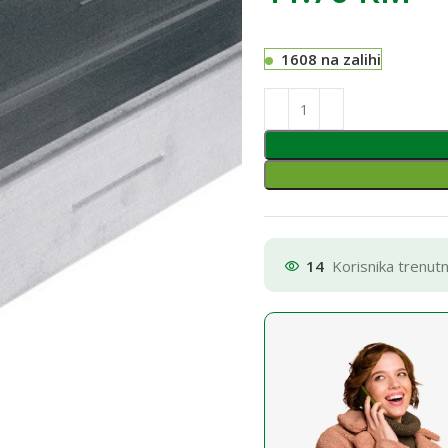
1608 na zalihi
14
Korisnika trenut