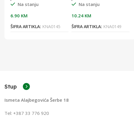
Na stanju
Na stanju
6.90
KM
10.24
KM
9
ŠIFRA ARTIKLA:
KNA0145
ŠIFRA ARTIKLA:
KNA0149
Stup
Ismeta Alajbegovića Šerbe 18
Tel: +387 33 776 920