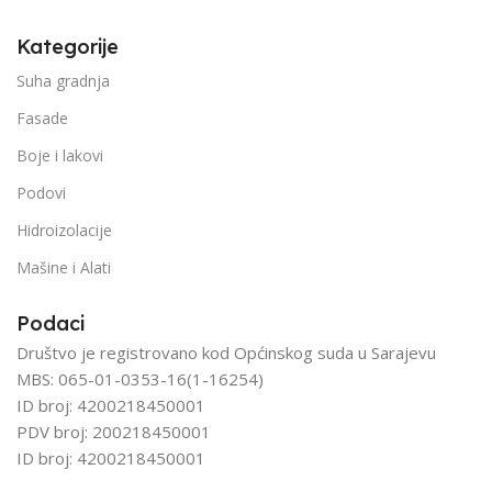
Kategorije
Suha gradnja
Fasade
Boje i lakovi
Podovi
Hidroizolacije
Mašine i Alati
Podaci
Društvo je registrovano kod Općinskog suda u Sarajevu
MBS: 065-01-0353-16(1-16254)
ID broj: 4200218450001
PDV broj: 200218450001
ID broj: 4200218450001