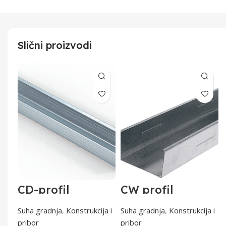
Slični proizvodi
CD-profil
CW profil
60x27x0,6 od 4 m
100/3500 0,6 mm
0,6 mm
a i
Suha gradnja
,
Konstrukcija i
Suha gradnja
,
Konstrukcija i
pribor
pribor