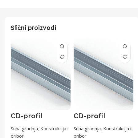
Slični proizvodi
CD-profil
CD-profil
60x27x0,6 od 3 m
60x27x0,6 od 4 m
0,6 mm
0,6 mm
a i
Suha gradnja
,
Konstrukcija i
Suha gradnja
,
Konstrukcija i
pribor
pribor