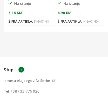
Na stanju
Na stanju
5.18
KM
6.90
KM
8
ŠIFRA ARTIKLA:
KNA0144
ŠIFRA ARTIKLA:
KNA0145
Stup
Ismeta Alajbegovića Šerbe 18
Tel: +387 33 776 920