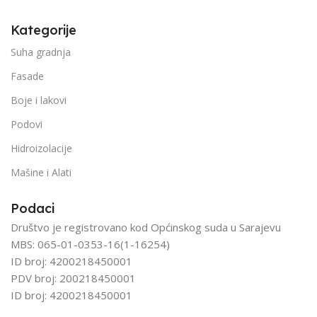
Kategorije
Suha gradnja
Fasade
Boje i lakovi
Podovi
Hidroizolacije
Mašine i Alati
Podaci
Društvo je registrovano kod Općinskog suda u Sarajevu
MBS: 065-01-0353-16(1-16254)
ID broj: 4200218450001
PDV broj: 200218450001
ID broj: 4200218450001