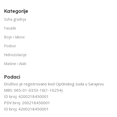
Kategorije
Suha gradnja
Fasade
Boje i lakovi
Podovi
Hidroizolacije
Mašine i Alati
Podaci
Društvo je registrovano kod Općinskog suda u Sarajevu
MBS: 065-01-0353-16(1-16254)
ID broj: 4200218450001
PDV broj: 200218450001
ID broj: 4200218450001