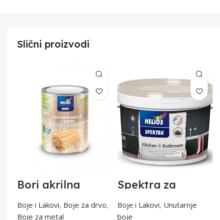
Slični proizvodi
na
Bori akrilna
Spektra za
impregnacija W
kuhinje i
5l
0,75l
kupaonice 5lit
tal
Boje i Lakovi
,
Boje za drvo
,
Boje i Lakovi
,
Unutarnje
Boje za metal
boje