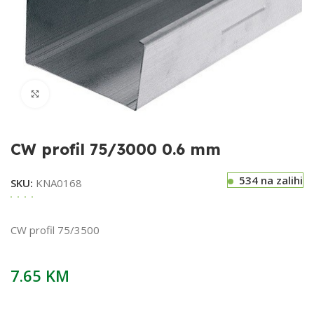
Klikni za uvećavanje
CW profil 75/3000 0.6 mm
534 na zalihi
SKU:
KNA0168
CW profil 75/3500
7.65
KM