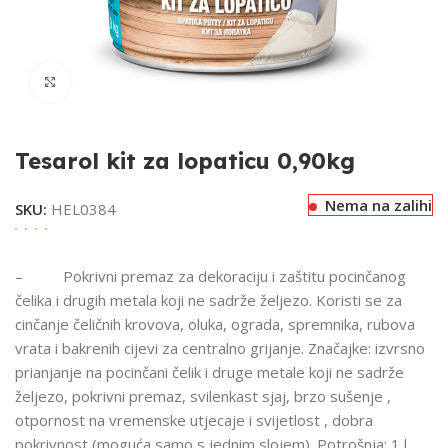
Klikni za uvećavanje
Tesarol kit za lopaticu 0,90kg
Nema na zalihi
SKU:
HEL0384
– Pokrivni premaz za dekoraciju i zaštitu pocinčanog
čelika i drugih metala koji ne sadrže željezo. Koristi se za
cinčanje čeličnih krovova, oluka, ograda, spremnika, rubova
vrata i bakrenih cijevi za centralno grijanje. Značajke: izvrsno
prianjanje na pocinčani čelik i druge metale koji ne sadrže
željezo, pokrivni premaz, svilenkast sjaj, brzo sušenje ,
otpornost na vremenske utjecaje i svijetlost , dobra
pokrivnost (moguća samo s jednim slojem). Potrošnja: 1 l