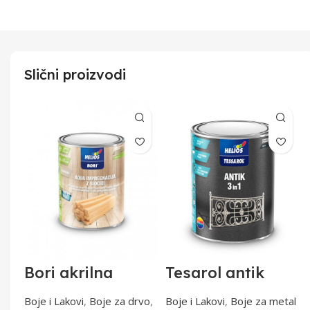
Slični proizvodi
Bori akrilna
Tesarol antik
impregnacija W
srebrni 0,7l 3U1
0,75l
tal
Boje i Lakovi
,
Boje za drvo
,
Boje i Lakovi
,
Boje za metal