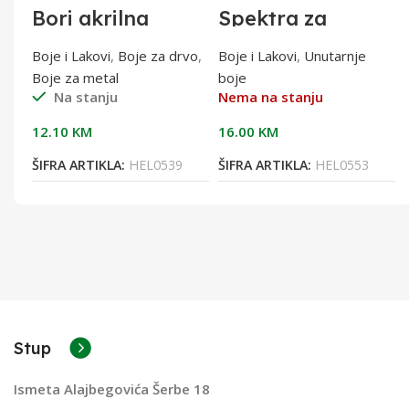
Bori akrilna
Spektra za
impregnacija W
kuhinje i
0,75l
kupaonice 2lit
Boje i Lakovi
,
Boje za drvo
,
Boje i Lakovi
,
Unutarnje
Boje za metal
boje
Na stanju
Nema na stanju
12.10
KM
16.00
KM
ŠIFRA ARTIKLA:
HEL0539
ŠIFRA ARTIKLA:
HEL0553
Stup
Ismeta Alajbegovića Šerbe 18