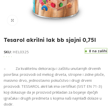
Klikni za uvećavanje
Tesarol akrilni lak bb sjajni 0,75l
8 na zalihi
SKU:
HEL0325
– Za kvalitetnu dekoraciju i zaštitu unutarnjih drvenih
površina: proizvodi od mekog drveta, stropne i zidne ploče,
masivno drvo, jednostavno pokućstvo i drugi drveni
proizvodi. TESSAROL akril lak ima certifikat (SIST EN 71-3)
koji dokazuje da je proizvod prikladan za bojanje dječjih
igračaka i drugih predmeta s kojima naši najmlađi dolaze u
dodir.