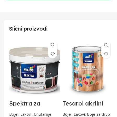
Slični proizvodi
na
Spektra za
Tesarol akrilni
kuhinje i
lak bb saten 0,75l
5l
kupaonice 2lit
tal
Boje i Lakovi
,
Unutarnje
Boje i Lakovi
,
Boje za drvo