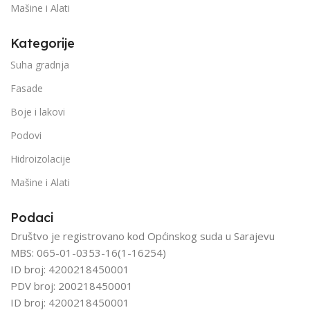
Mašine i Alati
Kategorije
Suha gradnja
Fasade
Boje i lakovi
Podovi
Hidroizolacije
Mašine i Alati
Podaci
Društvo je registrovano kod Općinskog suda u Sarajevu
MBS: 065-01-0353-16(1-16254)
ID broj: 4200218450001
PDV broj: 200218450001
ID broj: 4200218450001