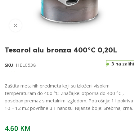
Klikni za uvećavanje
Tesarol alu bronza 400°C 0,20L
3 na zalihi
SKU:
HEL0538
Zaštita metalnih predmeta koji su izloženi visokim
temperaturam do 400 °C. Značajke: otporna do 400 °C ,
poseban premaz s metalnim izgledom. Potrošnja: 1 l pokriva
10 – 12 m2 površine u 1 nanosu. Nijanse boje: Srebrna, crna.
4.60
KM