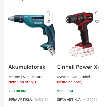
na
Akumulatorski
Einhell Power X-
odvijač 18V
Change Aku
DFS451Z
bušilica TE-CD
Masine i Alati
,
Makita
Masine i Alati
,
Einhell
18/40 Li-Solo
Nema na stanju
Nema na stanju
299.00
KM
95.90
KM
ŠIFRA ARTIKLA:
MAŠ0182
ŠIFRA ARTIKLA:
MAŠ0621