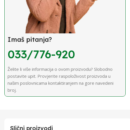
Imaš pitanja?
033/776-920
Želite li više informacija o ovom proizvodu? Slobodno
postavite upit. Provjerite raspoloživost proizvoda u
našim poslovnicama kontaktiranjem na gore navedeni
broj.
Slični proizvodi