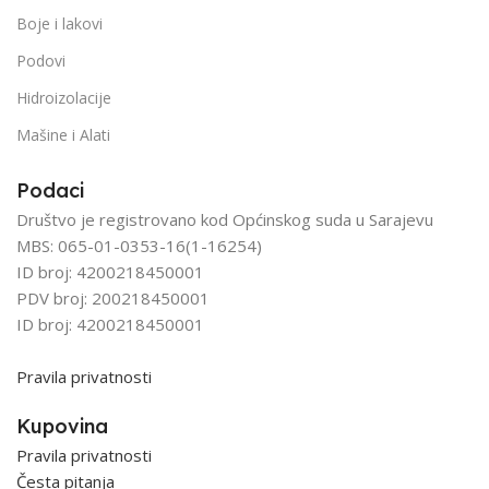
Boje i lakovi
Podovi
Hidroizolacije
Mašine i Alati
Podaci
Društvo je registrovano kod Općinskog suda u Sarajevu
MBS: 065-01-0353-16(1-16254)
ID broj: 4200218450001
PDV broj: 200218450001
ID broj: 4200218450001
Pravila privatnosti
Kupovina
Pravila privatnosti
Česta pitanja