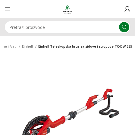
sine i Alati
Einhell
Einhell Teleskopska brus za zidove i stropove TC-DW 225