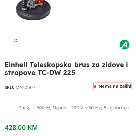
Klikni za uvećavanje
Einhell Teleskopska brus za zidove i
stropove TC-DW 225
Nema na zalihi
SKU:
MAŠ0607
– Snaga – 600 W, Napon – 230 V ~ 50 Hz, Broj obrtaja
428.00
KM