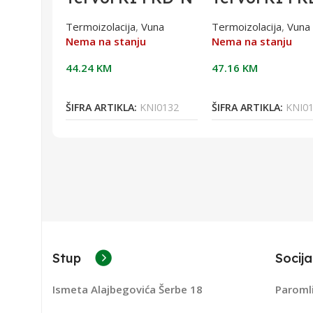
*1200*
Thermal M
Thermal
ALU
(kontakt.fasade)
M(kontakt.fa
Vuna
Termoizolacija
,
Vuna
Termoizolacija
,
Vuna
15cm
e)1200X400
Nema na stanju
Nema na stanju
1200X400X150
mm 1,92
0,96m2 40PC
44.24
KM
47.16
KM
Više
Pročitaj Više
Pročitaj Više
RS0009
ŠIFRA ARTIKLA:
KNI0132
ŠIFRA ARTIKLA:
KNI0
Stup
Socija
Ismeta Alajbegovića Šerbe 18
Paroml