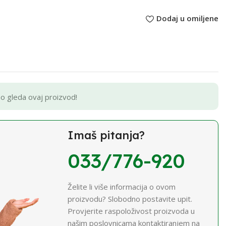
Dodaj u omiljene
no gleda ovaj proizvod!
Imaš pitanja?
033/776-920
Želite li više informacija o ovom
proizvodu? Slobodno postavite upit.
Provjerite raspoloživost proizvoda u
našim poslovnicama kontaktiranjem na