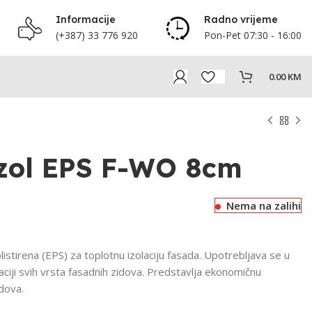
Informacije
Radno vrijeme
(+387) 33 776 920
Pon-Pet 07:30 - 16:00
0.00
KM
zol EPS F-WO 8cm
Nema na zalihi
istirena (EPS) za toplotnu izolaciju fasada. Upotrebljava se u
ciji svih vrsta fasadnih zidova. Predstavlja ekonomičnu
idova.