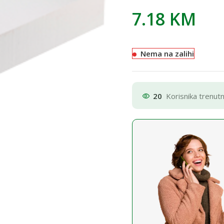
7.18
KM
Nema na zalihi
20
Korisnika trenut