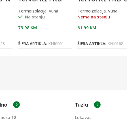
RS
(1200X400X200
sad
(1000x600x30)
20cm 0,96m2
Termoizolacija
,
Vuna
Termoizolacija
,
Vuna
X80
3cm 1/4,8m2
Na stanju
Nema na stanju
73.98
KM
61.99
KM
Dodaj U Korpu
Pročitaj Više
128
ŠIFRA ARTIKLA:
KNI0051
ŠIFRA ARTIKLA:
KNI0168
lno
Tuzla
inska 18
Lukavac