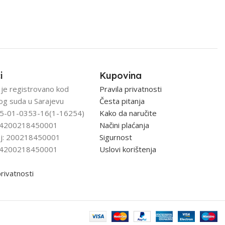
i
Kupovina
 je registrovano kod
Pravila privatnosti
og suda u Sarajevu
Česta pitanja
5-01-0353-16(1-16254)
Kako da naručite
: 4200218450001
Načini plaćanja
j: 200218450001
Sigurnost
: 4200218450001
Uslovi korištenja
privatnosti