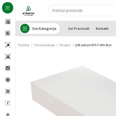
Sve Kategorije
Svi Proizvodi
Kontakt
Početna
Termoizolacija
Stiropor
JUB Jubizol EPS F-WO 8cm