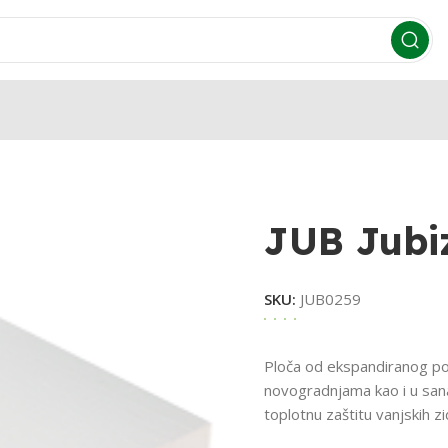
JUB Jubi
SKU:
JUB0259
Ploča od ekspandiranog pol
novogradnjama kao i u sana
toplotnu zaštitu vanjskih z