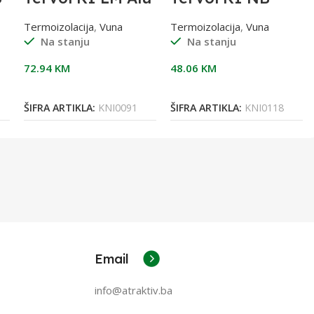
)
5cm(1000X5000
FIT(DP3)
X50) 5m2
1000x600x100m
Termoizolacija
,
Vuna
Termoizolacija
,
Vuna
m
Na stanju
Na stanju
3,60m2(16pak/p
al)
72.94
KM
48.06
KM
Dodaj U Korpu
Dodaj U Korpu
ŠIFRA ARTIKLA:
KNI0091
ŠIFRA ARTIKLA:
KNI0118
Email
info@atraktiv.ba