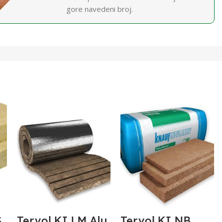
gore navedeni broj.
S
Tervol KI LM Alu
Tervol KI NB