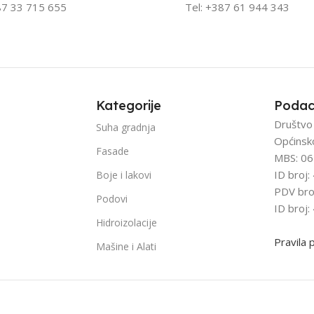
87 33 715 655
Tel: +387
61 944 343
Kategorije
Podac
Društvo
Suha gradnja
Općinsk
Fasade
MBS: 06
ID broj
Boje i lakovi
PDV bro
Podovi
ID broj
Hidroizolacije
Pravila 
Mašine i Alati