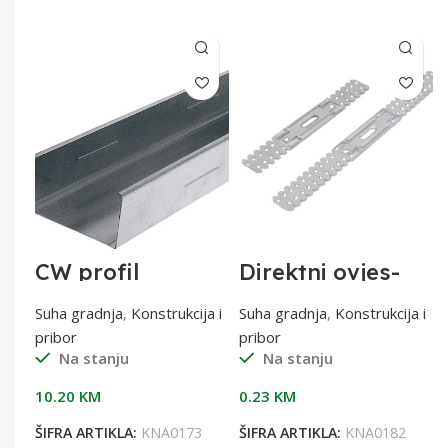
CW profil
Direktni ovjes-
75/4000
justijer 12,5cm
a i
Suha gradnja
,
Konstrukcija i
Suha gradnja
,
Konstrukcija i
pribor
pribor
Na stanju
Na stanju
10.20
KM
0.23
KM
9
ŠIFRA ARTIKLA:
KNA0173
ŠIFRA ARTIKLA:
KNA0182