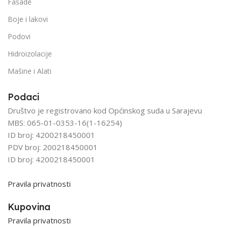
Fasade
Boje i lakovi
Podovi
Hidroizolacije
Mašine i Alati
Podaci
Društvo je registrovano kod Općinskog suda u Sarajevu
MBS: 065-01-0353-16(1-16254)
ID broj: 4200218450001
PDV broj: 200218450001
ID broj: 4200218450001
Pravila privatnosti
Kupovina
Pravila privatnosti