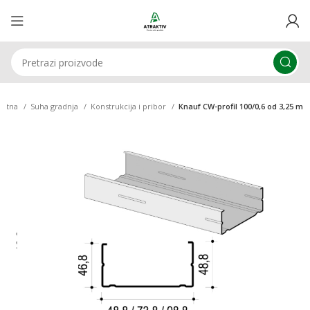
četna
Suha gradnja
Konstrukcija i pribor
Knauf CW-profil 100/0,6 od 3,25 m