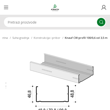
očetna
Suha gradnja
Konstrukcija i pribor
Knauf CW-profil 100/0,6 od 3,5 m