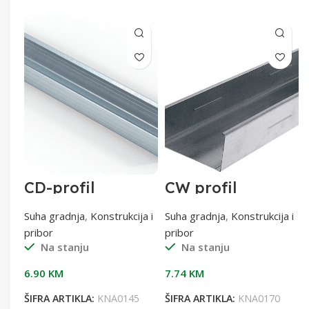
CD-profil
CW profil
60x27x0,6 od 4 m
50/3500,6 mm
0,6 mm
a i
Suha gradnja
,
Konstrukcija i
Suha gradnja
,
Konstrukcija i
pribor
pribor
Na stanju
Na stanju
6.90
KM
7.74
KM
9
ŠIFRA ARTIKLA:
KNA0145
ŠIFRA ARTIKLA:
KNA0170