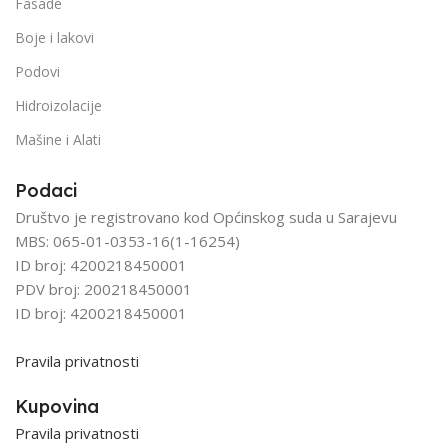
Fasade
Boje i lakovi
Podovi
Hidroizolacije
Mašine i Alati
Podaci
Društvo je registrovano kod Općinskog suda u Sarajevu
MBS: 065-01-0353-16(1-16254)
ID broj: 4200218450001
PDV broj: 200218450001
ID broj: 4200218450001
Pravila privatnosti
Kupovina
Pravila privatnosti