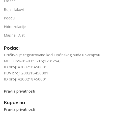
Fasade
Boje i lakovi
Podovi
Hidroizolacije
Mašine i Alati
Podaci
Društvo je registrovano kod Općinskog suda u Sarajevu
MBS: 065-01-0353-16(1-16254)
ID broj: 4200218450001
PDV broj: 200218450001
ID broj: 4200218450001
Pravila privatnosti
Kupovina
Pravila privatnosti