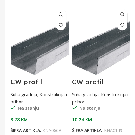
CW profil
CW profil
100/3000 0,6 mm
100/3500 0,6 mm
a i
Suha gradnja
,
Konstrukcija i
Suha gradnja
,
Konstrukcija i
pribor
pribor
Na stanju
Na stanju
8.78
KM
10.24
KM
9
ŠIFRA ARTIKLA:
KNA0669
ŠIFRA ARTIKLA:
KNA0149