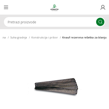
četna
Suha gradnja
Konstrukcija i pribor
Knauf rezervna rešetka za blanju