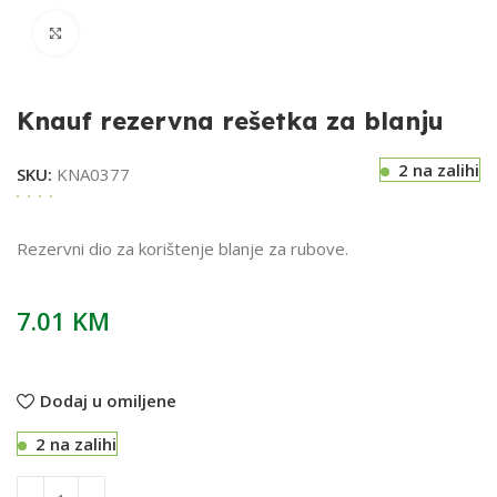
Klikni za uvećavanje
Knauf rezervna rešetka za blanju
2 na zalihi
SKU:
KNA0377
Rezervni dio za korištenje blanje za rubove.
7.01
KM
Dodaj u omiljene
2 na zalihi