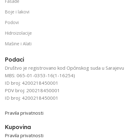
Fasade
Boje i lakovi
Podovi
Hidroizolacije
Mašine i Alati
Podaci
Društvo je registrovano kod Općinskog suda u Sarajevu
MBS: 065-01-0353-16(1-16254)
ID broj: 4200218450001
PDV broj: 200218450001
ID broj: 4200218450001
Pravila privatnosti
Kupovina
Pravila privatnosti