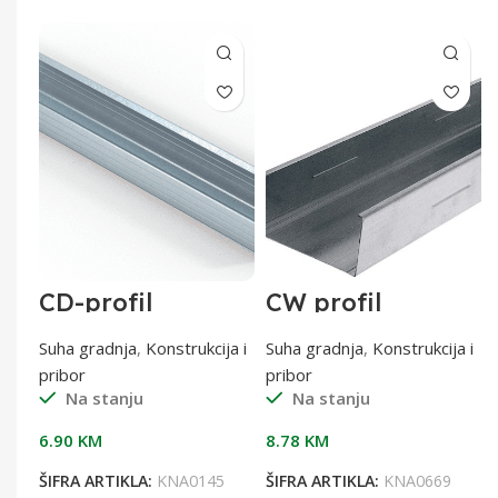
CD-profil
CW profil
60x27x0,6 od 4 m
100/3000 0,6 mm
0,6 mm
a i
Suha gradnja
,
Konstrukcija i
Suha gradnja
,
Konstrukcija i
pribor
pribor
Na stanju
Na stanju
6.90
KM
8.78
KM
9
ŠIFRA ARTIKLA:
KNA0145
ŠIFRA ARTIKLA:
KNA0669