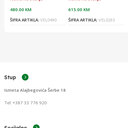
480.00
KM
615.00
KM
ŠIFRA ARTIKLA:
VEL0490
ŠIFRA ARTIKLA:
VEL0263
Stup
Ismeta Alajbegovića Šerbe 18
Tel: +387 33 776 920
Socijalno