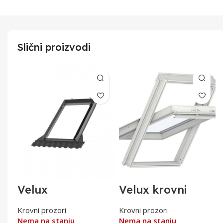
Slični proizvodi
Velux
Velux krovni
0
kombinovani
prozor 55×78,PU
opšav EKW MK06
GLU CK02 0051
Krovni prozori
Krovni prozori
0021G
Nema na stanju
Nema na stanju