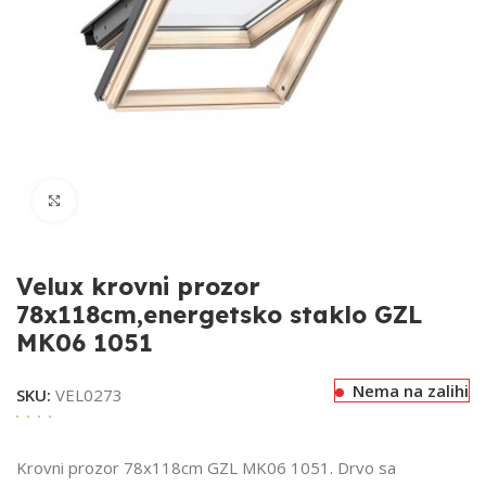
Klikni za uvećavanje
Velux krovni prozor
78x118cm,energetsko staklo GZL
MK06 1051
Nema na zalihi
SKU:
VEL0273
Krovni prozor 78x118cm GZL MK06 1051. Drvo sa