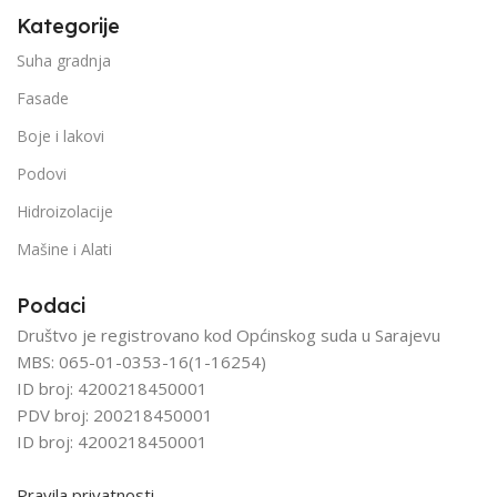
Kategorije
Suha gradnja
Fasade
Boje i lakovi
Podovi
Hidroizolacije
Mašine i Alati
Podaci
Društvo je registrovano kod Općinskog suda u Sarajevu
MBS: 065-01-0353-16(1-16254)
ID broj: 4200218450001
PDV broj: 200218450001
ID broj: 4200218450001
Pravila privatnosti