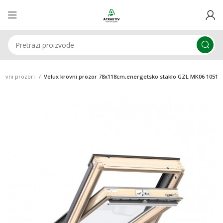
rovni prozori
Velux krovni prozor 78x118cm,energetsko staklo GZL MK06 1051