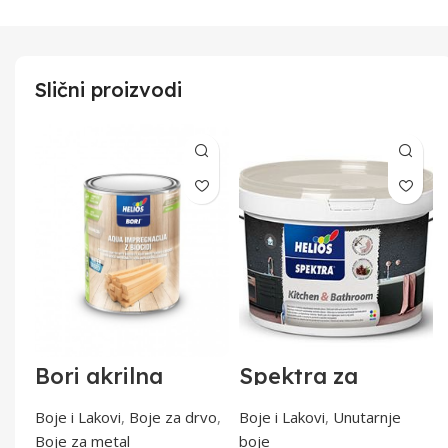
Slični proizvodi
Bori akrilna
Spektra za
impregnacija W
kuhinje i
0,75l
kupaonice 2lit
tal
Boje i Lakovi
,
Boje za drvo
,
Boje i Lakovi
,
Unutarnje
Boje za metal
boje