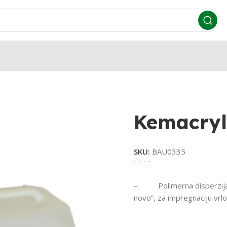
Kemacryl
SKU:
BAU0335
– Polimerna disperzija – 
novo”, za impregnaciju vrl