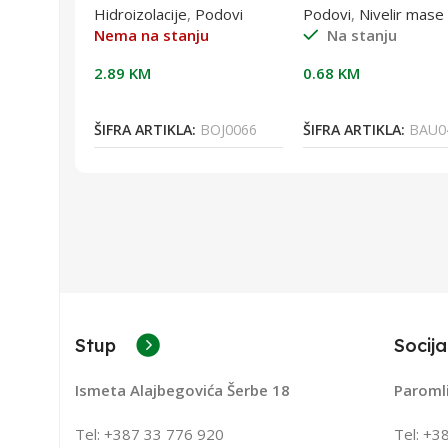
Hidroizolacije
,
Podovi
Podovi
,
Nivelir mase
1)
u
Nema na stanju
Na stanju
2.89
KM
0.68
KM
Više
Pročitaj Više
Dodaj U Korpu
UNH0205
ŠIFRA ARTIKLA:
BOJ0066
ŠIFRA ARTIKLA:
BAU0
Stup
Socija
Ismeta Alajbegovića Šerbe 18
Paroml
Tel: +387 33 776 920
Tel: +3