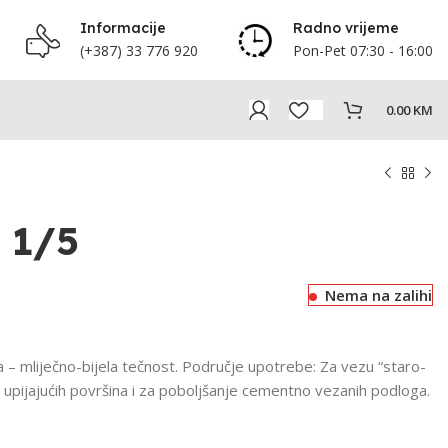
Informacije
Radno vrijeme
(+387) 33 776 920
Pon-Pet 07:30 - 16:00
0.00
KM
 1/5
Nema na zalihi
mliječno-bijela tečnost. Područje upotrebe: Za vezu “staro-
o upijajućih površina i za poboljšanje cementno vezanih podloga.