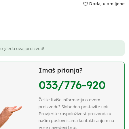
Dodaj u omiljene
no gleda ovaj proizvod!
Imaš pitanja?
033/776-920
Želite li više informacija o ovom
proizvodu? Slobodno postavite upit.
Provjerite raspoloživost proizvoda u
našim poslovnicama kontaktiranjem na
gore navedeni broj.