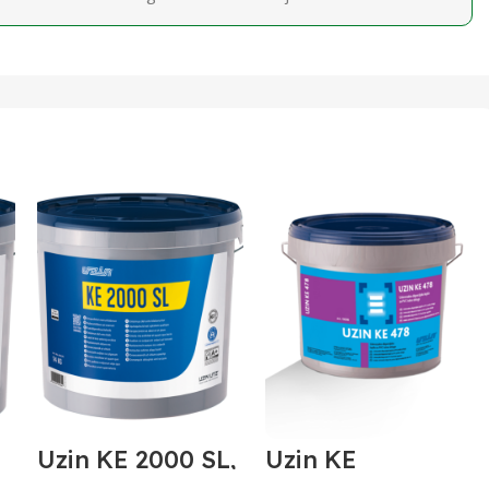
I
Uzin KE 2000 SL,
Uzin KE
elaktr.provodljiv
478,ljepilo za