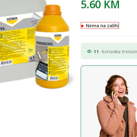
5.60
KM
Nema na zalihi
11
Korisnika trenut