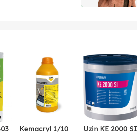
803
Kemacryl 1/10
Uzin KE 2000 S
0mm)
14/1