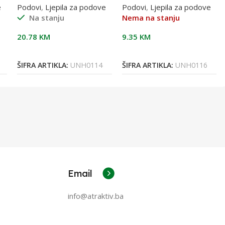
o ljepilo, 14/1
PVC pod,8/1
e
Podovi
,
Ljepila za podove
Podovi
,
Ljepila za podove
Na stanju
Nema na stanju
20.78
KM
9.35
KM
Dodaj U Korpu
Pročitaj Više
ŠIFRA ARTIKLA:
UNH0114
ŠIFRA ARTIKLA:
UNH0116
Email
info@atraktiv.ba