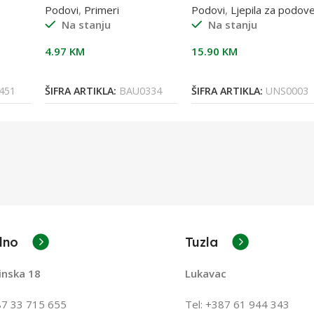
Podovi
,
Primeri
Podovi
,
Ljepila za podov
Na stanju
Na stanju
4.97
KM
15.90
KM
Dodaj U Korpu
Dodaj U Korpu
451
ŠIFRA ARTIKLA:
BAU0334
ŠIFRA ARTIKLA:
UNS0003
lno
Tuzla
inska 18
Lukavac
87 33 715 655
Tel: +387
61 944 343