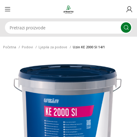
Početna
Podovi
Ljepila za podove
Uzin KE 2000 SI 14/1