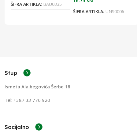
16.75
KM
1
ŠIFRA ARTIKLA:
BAU0335
ŠIFRA ARTIKLA:
UNS0006
Stup
Ismeta Alajbegovića Šerbe 18
Tel: +387 33 776 920
Socijalno