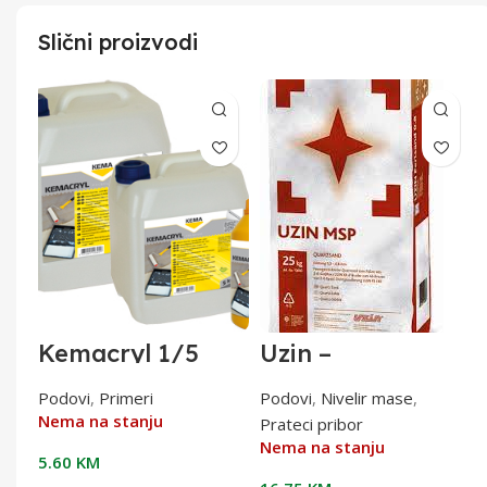
Slični proizvodi
Kemacryl 1/5
Uzin –
2
kvarc.pjesak MSP
(0,00-1,000 mm);
Podovi
,
Primeri
Podovi
,
Nivelir mase
,
1/25
Nema na stanju
Prateci pribor
Nema na stanju
5.60
KM