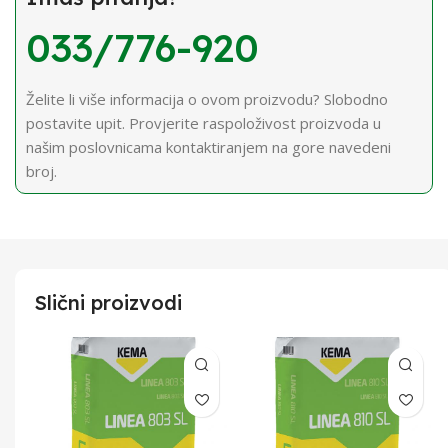
033/776-920
Želite li više informacija o ovom proizvodu? Slobodno
postavite upit. Provjerite raspoloživost proizvoda u
našim poslovnicama kontaktiranjem na gore navedeni
broj.
Slični proizvodi