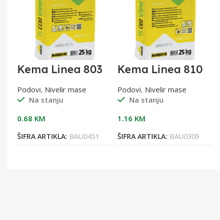
kg
Kema Linea 803
Kema Linea 810
SL 1/25(1-10mm)
SL 1/25
Podovi
,
Nivelir mase
Podovi
,
Nivelir mase
Na stanju
Na stanju
0.68
KM
1.16
KM
9
ŠIFRA ARTIKLA:
BAU0451
ŠIFRA ARTIKLA:
BAU0309