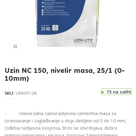
Klikni za uvećavanje
Uzin NC 150, nivelir masa, 25/1 (0-
10mm)
75 na zalihi
SKU:
UNH0128
– Univerzalna samorazlijevna cementna masa za
izravnavanje i zaglađivanje u sloju debljine od 0 do 10 mm,
Odlična razlijevna svojstva, Brzo se stvrdnjava, dobro
prenosi naprezanja i ne puca. Svojstva: Samorazlijevna