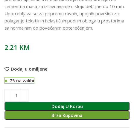
cementna masa za izravnavanje u sloju debljine do 10 mm.
Upotrebljava se za pripremu ravnih, upojnih površina za
polaganje tekstilnih i elastičnih podnih obloga u prostorima
sa normalnim do povećanim opterećenjem.
2.21
KM
Dodaj u omiljene
75 na zalihi
Dodaj U Korpu
Brza Kupovina