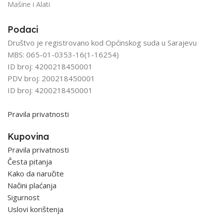
Mašine i Alati
Podaci
Društvo je registrovano kod Općinskog suda u Sarajevu
MBS: 065-01-0353-16(1-16254)
ID broj: 4200218450001
PDV broj: 200218450001
ID broj: 4200218450001
Pravila privatnosti
Kupovina
Pravila privatnosti
Česta pitanja
Kako da naručite
Načini plaćanja
Sigurnost
Uslovi korištenja